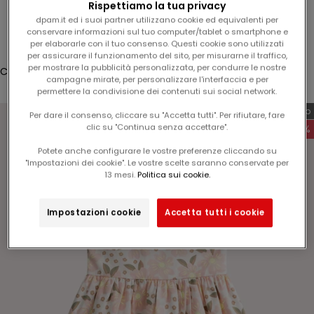
Rispettiamo la tua privacy
5
Accesso
dpam.it ed i suoi partner utilizzano cookie ed equivalenti per
%
conservare informazioni sul tuo computer/tablet o smartphone e
Translation missing: it.header.general.store_locator
Menù
Cerca
s
per elaborarle con il tuo consenso. Questi cookie sono utilizzati
per assicurare il funzionamento del sito, per misurarne il traffico,
u
per mostrare la pubblicità personalizzata, per condurre le nostre
Carrello
l
campagne mirate, per personalizzare l'interfaccia e per
Il tuo carrello è vuoto
permettere la condivisione dei contenuti sui social network.
v
o
Esclusiva web
Per dare il consenso, cliccare su "Accetta tutti". Per rifiutare, fare
s
clic su "Continua senza accettare".
-60%
t
Potete anche configurare le vostre preferenze cliccando su
r
"Impostazioni dei cookie". Le vostre scelte saranno conservate per
Ingrandisci immagine
o
13 mesi.
Politica sui cookie.
p
r
Impostazioni cookie
Accetta tutti i cookie
o
s
s
i
m
o