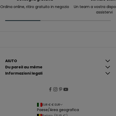
ri
c
Ordina online, ritiro gratuito in negozio
Un team a vostra dispo
e
assistervi
v
e
r
e
c
o
m
u
n
i
c
a
z
i
AIUTO
o
Du pareil au même
n
i
Informazioni legali
p
i
ù
p
e
rt
i
n
e
EUR € € EUR
n
Paese/Area geografica
ti
e
Belgio (EUR €)