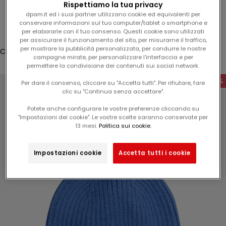
Rispettiamo la tua privacy
5
Accesso
dpam.it ed i suoi partner utilizzano cookie ed equivalenti per
%
conservare informazioni sul tuo computer/tablet o smartphone e
Translation missing: it.header.general.store_locator
Menù
Cerca
per elaborarle con il tuo consenso. Questi cookie sono utilizzati
s
per assicurare il funzionamento del sito, per misurarne il traffico,
u
per mostrare la pubblicità personalizzata, per condurre le nostre
Carrello
l
campagne mirate, per personalizzare l'interfaccia e per
Il tuo carrello è vuoto
permettere la condivisione dei contenuti sui social network.
v
o
-50%
Per dare il consenso, cliccare su "Accetta tutti". Per rifiutare, fare
s
clic su "Continua senza accettare".
t
Potete anche configurare le vostre preferenze cliccando su
r
"Impostazioni dei cookie". Le vostre scelte saranno conservate per
Ingrandisci immagine
o
13 mesi.
Politica sui cookie.
p
r
Impostazioni cookie
Accetta tutti i cookie
o
s
s
i
m
o