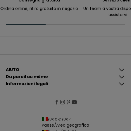
Consegna gratuita
Servizio clien
ri
c
Ordina online, ritiro gratuito in negozio
Un team a vostra dispo
e
assistervi
v
e
r
e
c
o
m
u
n
i
c
a
z
i
AIUTO
o
Du pareil au même
n
i
Informazioni legali
p
i
ù
p
e
rt
i
n
e
EUR € € EUR
n
Paese/Area geografica
ti
e