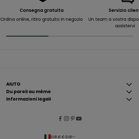
e
r
Consegna gratuita
Servizio clien
ri
c
Ordina online, ritiro gratuito in negozio
Un team a vostra dispo
e
assistervi
v
e
r
e
c
o
m
u
n
i
c
a
z
i
AIUTO
o
Du pareil au même
n
i
Informazioni legali
p
i
ù
p
e
rt
i
n
e
EUR € € EUR
n