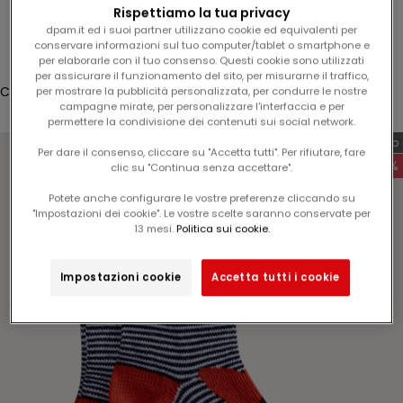
l
Rispettiamo la tua privacy
Accesso
1
dpam.it ed i suoi partner utilizzano cookie ed equivalenti per
conservare informazioni sul tuo computer/tablet o smartphone e
5
Translation missing: it.header.general.store_locator
Menù
Cerca
per elaborarle con il tuo consenso. Questi cookie sono utilizzati
%
per assicurare il funzionamento del sito, per misurarne il traffico,
s
Carrello
per mostrare la pubblicità personalizzata, per condurre le nostre
campagne mirate, per personalizzare l'interfaccia e per
u
Il tuo carrello è vuoto
permettere la condivisione dei contenuti sui social network.
l
Esclusiva web
v
Per dare il consenso, cliccare su "Accetta tutti". Per rifiutare, fare
-60%
clic su "Continua senza accettare".
o
s
Potete anche configurare le vostre preferenze cliccando su
t
"Impostazioni dei cookie". Le vostre scelte saranno conservate per
Ingrandisci immagine
13 mesi.
Politica sui cookie.
r
o
p
Impostazioni cookie
Accetta tutti i cookie
r
o
s
s
i
m