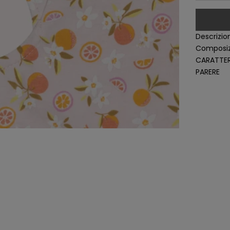
Descrizio
Composiz
CARATTER
PARERE