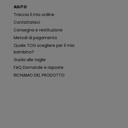
o
AIUTO
n
i
Traccia il mio ordine
p
i
Contattateci
ù
p
Consegna e restituzione
e
rt
Metodi di pagamento
i
n
Quale TOG scegliere per il mio
e
n
bambino?
ti
e
Guida alle taglie
p
e
FAQ Domande e risposte
r
s
RICHIAMO DEL PRODOTTO
o
n
a
li
z
z
a
t
e
i
n
b
a