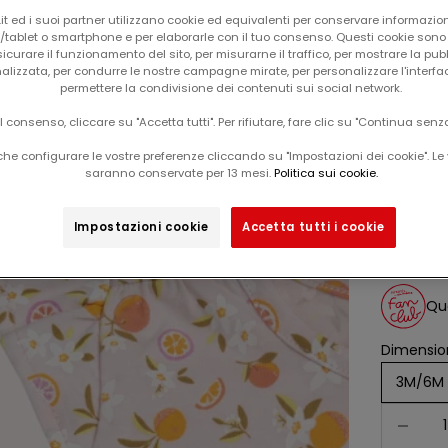
t ed i suoi partner utilizzano cookie ed equivalenti per conservare informazion
tablet o smartphone e per elaborarle con il tuo consenso. Questi cookie sono u
icurare il funzionamento del sito, per misurarne il traffico, per mostrare la pub
alizzata, per condurre le nostre campagne mirate, per personalizzare l'interfa
permettere la condivisione dei contenuti sui social network.
il consenso, cliccare su "Accetta tutti". Per rifiutare, fare clic su "Continua senz
he configurare le vostre preferenze cliccando su "Impostazioni dei cookie". Le 
Il tuo carrello è vuoto
saranno conservate per 13 mesi.
Politica sui cookie.
cano
Esclusiva web
-60%
Impostazioni cookie
Accetta tutti i cookie
Da
prezz
7,99
Que
Dimension
3M/6M
Diminuisc