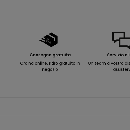
d
e
ll
e
m
i
e
e
-
m
a
il
p
Consegna gratuita
Servizio cl
e
r
Ordina online, ritiro gratuito in
Un team a vostra dis
ri
c
negozio
assister
e
v
e
r
e
c
o
m
u
n
i
c
a
z
i