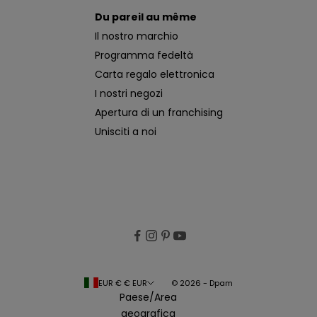
Du pareil au même
Il nostro marchio
Programma fedeltà
Carta regalo elettronica
I nostri negozi
Apertura di un franchising
Unisciti a noi
EUR € € EUR
© 2026 - Dpam
Paese/Area
geografica