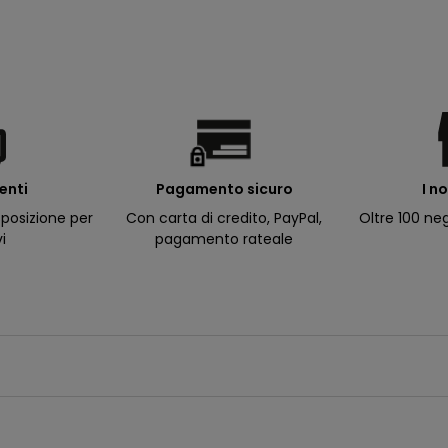
ienti
I n
Pagamento sicuro
posizione per
Oltre 100 neg
Con carta di credito, PayPal,
vi
pagamento rateale