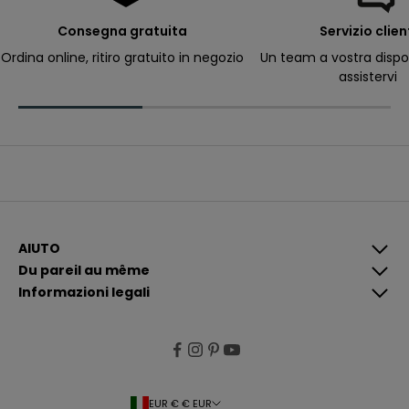
e
r
Consegna gratuita
Servizio clien
ri
c
Ordina online, ritiro gratuito in negozio
Un team a vostra dispo
e
assistervi
v
e
r
e
c
o
m
u
n
i
c
a
z
i
AIUTO
o
Du pareil au même
n
i
Informazioni legali
p
i
ù
p
e
rt
i
n
e
EUR € € EUR
n