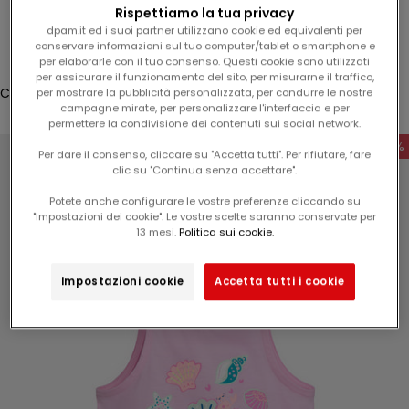
l
Rispettiamo la tua privacy
Accesso
1
dpam.it ed i suoi partner utilizzano cookie ed equivalenti per
conservare informazioni sul tuo computer/tablet o smartphone e
5
Translation missing: it.header.general.store_locator
Menù
Cerca
per elaborarle con il tuo consenso. Questi cookie sono utilizzati
%
per assicurare il funzionamento del sito, per misurarne il traffico,
s
Carrello
per mostrare la pubblicità personalizzata, per condurre le nostre
campagne mirate, per personalizzare l'interfaccia e per
u
Il tuo carrello è vuoto
permettere la condivisione dei contenuti sui social network.
l
-50%
v
Per dare il consenso, cliccare su "Accetta tutti". Per rifiutare, fare
clic su "Continua senza accettare".
o
s
Potete anche configurare le vostre preferenze cliccando su
t
"Impostazioni dei cookie". Le vostre scelte saranno conservate per
Ingrandisci immagine
13 mesi.
Politica sui cookie.
r
o
p
Impostazioni cookie
Accetta tutti i cookie
r
o
s
s
i
m