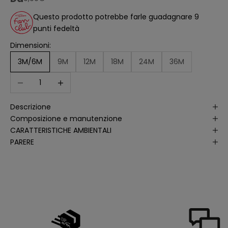
ll
'
Questo prodotto potrebbe farle guadagnare 9
a
punti fedeltà
n
a
li
Dimensioni:
s
i
3M/6M
9M
12M
18M
24M
36M
d
e
Diminuisci quantità
Aumenta quantità
ll
e
a
p
Descrizione
e
rt
Composizione e manutenzione
u
r
CARATTERISTICHE AMBIENTALI
e
PARERE
d
e
ll
e
m
i
e
e
-
m
a
il
p