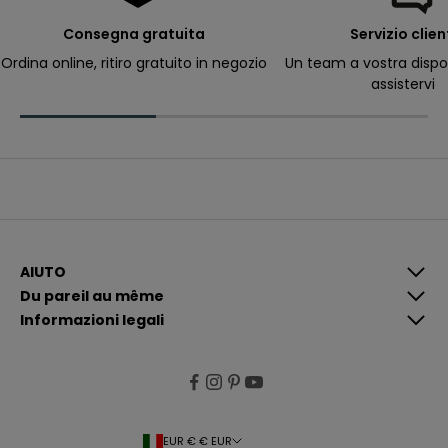
e
r
Consegna gratuita
Servizio clien
ri
c
Ordina online, ritiro gratuito in negozio
Un team a vostra dispo
e
assistervi
v
e
r
e
c
o
m
u
n
i
c
a
z
i
AIUTO
o
Du pareil au même
n
i
Informazioni legali
p
i
ù
p
e
rt
i
n
e
EUR € € EUR
n