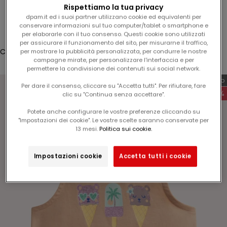
l
Rispettiamo la tua privacy
Accesso
1
dpam.it ed i suoi partner utilizzano cookie ed equivalenti per
conservare informazioni sul tuo computer/tablet o smartphone e
5
Translation missing: it.header.general.store_locator
Menù
Cerca
per elaborarle con il tuo consenso. Questi cookie sono utilizzati
%
per assicurare il funzionamento del sito, per misurarne il traffico,
s
Carrello
per mostrare la pubblicità personalizzata, per condurre le nostre
campagne mirate, per personalizzare l'interfaccia e per
u
Il tuo carrello è vuoto
permettere la condivisione dei contenuti sui social network.
l
Esclusiva web
v
Per dare il consenso, cliccare su "Accetta tutti". Per rifiutare, fare
-60%
clic su "Continua senza accettare".
o
s
Potete anche configurare le vostre preferenze cliccando su
t
"Impostazioni dei cookie". Le vostre scelte saranno conservate per
Ingrandisci immagine
13 mesi.
Politica sui cookie.
r
o
p
Impostazioni cookie
Accetta tutti i cookie
r
o
s
s
i
m