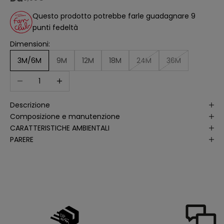
ll
'
Questo prodotto potrebbe farle guadagnare 9
a
punti fedeltà
n
a
li
Dimensioni:
s
i
3M/6M
9M
12M
18M
24M
36M
d
e
Diminuisci quantità
Aumenta quantità
ll
e
a
p
Descrizione
e
rt
Composizione e manutenzione
u
r
CARATTERISTICHE AMBIENTALI
e
PARERE
d
e
ll
e
m
i
e
e
-
m
a
il
p