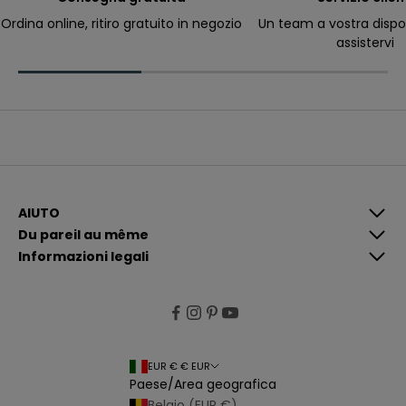
ri
c
Ordina online, ritiro gratuito in negozio
Un team a vostra dispo
e
assistervi
v
e
r
e
c
o
m
u
n
i
c
a
z
i
AIUTO
o
Du pareil au même
n
i
Informazioni legali
p
i
ù
p
e
rt
i
n
e
EUR € € EUR
n
Paese/Area geografica
ti
e
Belgio (EUR €)