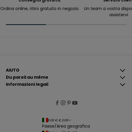
Consegna gratuita
Servizio clien
ri
c
Ordina online, ritiro gratuito in negozio
Un team a vostra dispo
e
assistervi
v
e
r
e
c
o
m
u
n
i
c
a
z
i
AIUTO
o
Du pareil au même
n
i
Informazioni legali
p
i
ù
p
e
rt
i
n
e
EUR € € EUR
n
Paese/Area geografica
ti
e