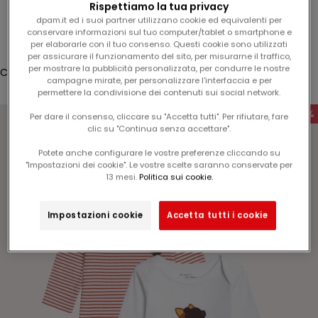
Rispettiamo la tua privacy
5
Accesso
dpam.it ed i suoi partner utilizzano cookie ed equivalenti per
%
conservare informazioni sul tuo computer/tablet o smartphone e
Translation missing: it.header.general.store_locator
Menù
Cerca
per elaborarle con il tuo consenso. Questi cookie sono utilizzati
s
per assicurare il funzionamento del sito, per misurarne il traffico,
u
per mostrare la pubblicità personalizzata, per condurre le nostre
Carrello
l
campagne mirate, per personalizzare l'interfaccia e per
Il tuo carrello è vuoto
permettere la condivisione dei contenuti sui social network.
v
o
-60%
Per dare il consenso, cliccare su "Accetta tutti". Per rifiutare, fare
s
clic su "Continua senza accettare".
t
Potete anche configurare le vostre preferenze cliccando su
r
"Impostazioni dei cookie". Le vostre scelte saranno conservate per
Ingrandisci immagine
o
13 mesi.
Politica sui cookie.
p
r
Impostazioni cookie
Accetta tutti i cookie
o
s
s
i
m
o