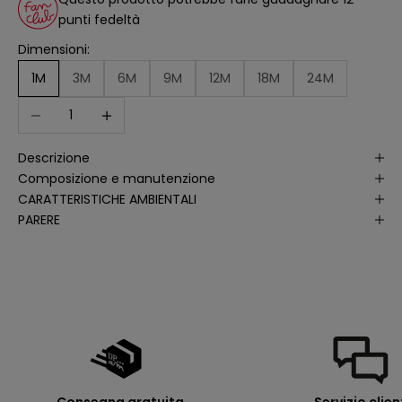
a
punti fedeltà
n
a
li
Dimensioni:
s
i
1M
3M
6M
9M
12M
18M
24M
d
e
Diminuisci quantità
Aumenta quantità
ll
e
a
p
Descrizione
e
rt
Composizione e manutenzione
u
r
CARATTERISTICHE AMBIENTALI
e
PARERE
d
e
ll
e
m
i
e
e
-
m
a
il
p
e
r