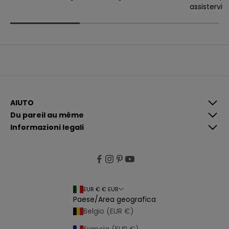
assistervi
v
e
r
e
c
o
m
u
n
i
c
a
z
i
AIUTO
o
Du pareil au même
n
i
Informazioni legali
p
i
ù
p
e
rt
i
n
e
EUR € € EUR
n
Paese/Area geografica
ti
e
Belgio (EUR €)
p
e
r