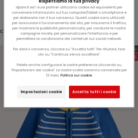
Rispettiamo la tua privacy
%
Accesso
dpam.it ed i suoi partner utilizzano cookie ed equivalenti per
s
conservare informazioni sul tuo computer/tablet o smartphone e
u
per elaborarle con il tuo consenso. Questi cookie sono utilizzati
Translation missing: it.header.general.store_locator
Menù
Cerca
l
per assicurare il funzionamento del sito, per misurarne il traffico,
per mostrare la pubblicità personalizzata, per condurre le nostre
v
Carrello
campagne mirate, per personalizzare l'interfaccia e per
o
Il tuo carrello è vuoto
permettere la condivisione dei contenuti sui social network.
s
Esclusiva web
Per dare il consenso, cliccare su "Accetta tutti". Per rifiutare, fare
t
clic su "Continua senza accettare".
-60%
r
Potete anche configurare le vostre preferenze cliccando su
o
"Impostazioni dei cookie". Le vostre scelte saranno conservate per
p
Ingrandisci immagine
13 mesi.
Politica sui cookie.
r
o
Impostazioni cookie
Accetta tutti i cookie
s
s
i
m
o
o
r