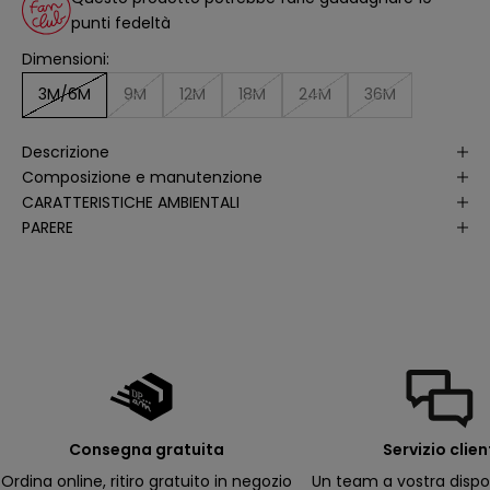
li
punti fedeltà
s
i
Dimensioni:
d
e
ll
3M/6M
9M
12M
18M
24M
36M
e
a
p
Descrizione
e
rt
Composizione e manutenzione
u
r
CARATTERISTICHE AMBIENTALI
e
PARERE
d
e
ll
e
m
i
e
e
-
m
a
il
p
e
r
Consegna gratuita
Servizio clien
ri
c
Ordina online, ritiro gratuito in negozio
Un team a vostra dispo
e