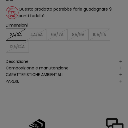
a
ll
Questo prodotto potrebbe farle guadagnare 9
'
a
punti fedeltà
n
a
Dimensioni:
li
s
i
2A/3A
4A/5A
6A/7A
8A/9A
10A/11A
d
e
ll
12A/14A
e
a
p
Descrizione
e
rt
Composizione e manutenzione
u
r
CARATTERISTICHE AMBIENTALI
e
PARERE
d
e
ll
e
m
i
e
e
-
m
a
il