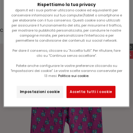
l
Rispettiamo la tua privacy
Accesso
dpam.it ed i suoi partner utilizzano cookie ed equivalenti per
1
conservare informazioni sul tuo computer/tablet o smartphone e
5
Translation missing: it.header.general.store_locator
Menù
Cerca
per elaborarle con il tuo consenso. Questi cookie sono utilizzati
%
per assicurare il funzionamento del sito, per misurarne il traffico,
Carrello
per mostrare la pubblicità personalizzata, per condurre le nostre
s
campagne mirate, per personalizzare l'interfaccia e per
Il tuo carrello è vuoto
u
permettere la condivisione dei contenuti sui social network.
l
Esclusiva web
Per dare il consenso, cliccare su "Accetta tutti". Per rifiutare, fare
v
-60%
clic su "Continua senza accettare".
o
s
Potete anche configurare le vostre preferenze cliccando su
"Impostazioni dei cookie". Le vostre scelte saranno conservate per
t
Ingrandisci immagine
13 mesi.
Politica sui cookie.
r
o
Impostazioni cookie
Accetta tutti i cookie
p
r
o
s
s
i