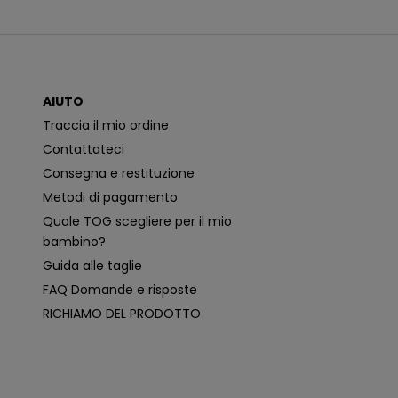
n
i
c
a
z
i
o
AIUTO
n
i
Traccia il mio ordine
p
i
Contattateci
ù
p
Consegna e restituzione
e
rt
Metodi di pagamento
i
n
Quale TOG scegliere per il mio
e
n
bambino?
ti
e
Guida alle taglie
p
e
FAQ Domande e risposte
r
s
RICHIAMO DEL PRODOTTO
o
n
a
li
z
z
a