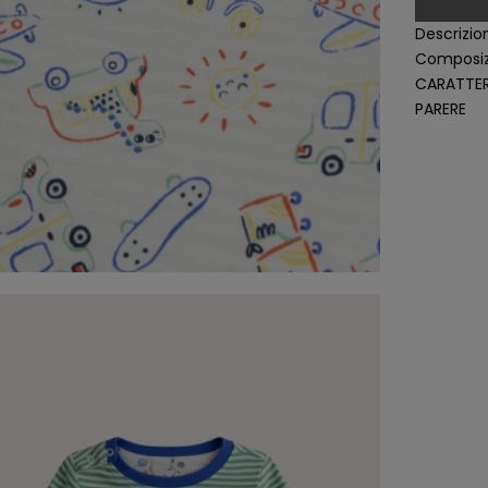
Descrizio
Composiz
CARATTER
PARERE