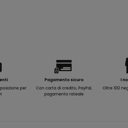
ienti
I n
Pagamento sicuro
posizione per
Oltre 100 neg
Con carta di credito, PayPal,
vi
pagamento rateale