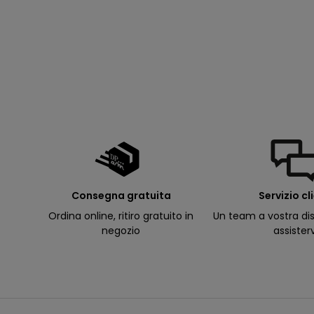
p
e
rt
u
r
e
d
e
ll
e
m
i
e
e
-
m
a
il
p
Consegna gratuita
Servizio cl
e
r
Ordina online, ritiro gratuito in
Un team a vostra dis
ri
c
negozio
assister
e
v
e
r
e
c
o
m
u