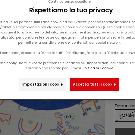
Continua senza accettare
Rispettiamo la tua privacy
t ed i suoi partner utilizzano cookie ed equivalenti per conservare informazion
tablet o smartphone e per elaborarle con il tuo consenso. Questi cookie sono u
icurare il funzionamento del sito, per misurarne il traffico, per mostrare la pub
alizzata, per condurre le nostre campagne mirate, per personalizzare l'interfa
permettere la condivisione dei contenuti sui social network.
Il tuo carrello è vuoto
il consenso, cliccare su "Accetta tutti". Per rifiutare, fare clic su "Continua senz
magl
Esclusiva web
he configurare le vostre preferenze cliccando su "Impostazioni dei cookie". Le 
-60%
saranno conservate per 13 mesi.
Politica sui cookie.
Da
prezz
12,99
Impostazioni cookie
Accetta tutti i cookie
Que
fed
Dimension
3M/6M