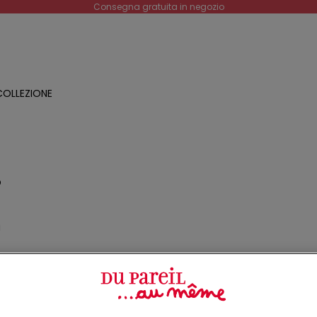
Consegna gratuita in negozio
OLLEZIONE
O
a
o