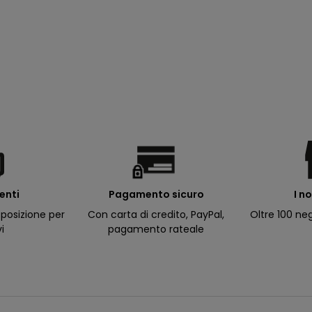
ienti
I n
Pagamento sicuro
posizione per
Oltre 100 neg
Con carta di credito, PayPal,
vi
pagamento rateale