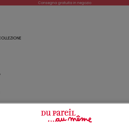
Consegna gratuita in negozio
OLLEZIONE
O
a
o