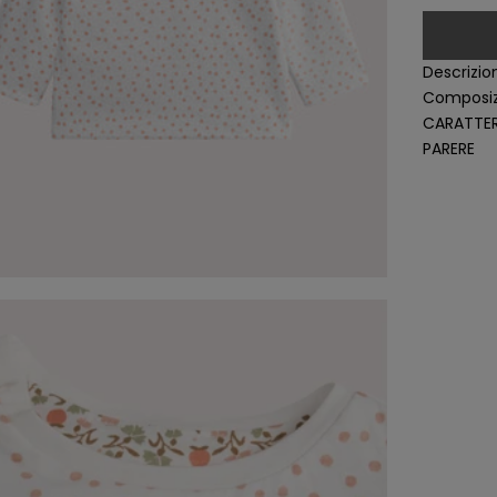
Descrizio
Composiz
CARATTER
PARERE