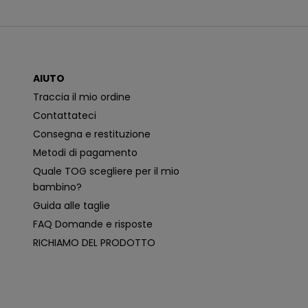
n
i
c
a
z
i
o
AIUTO
n
i
Traccia il mio ordine
p
i
Contattateci
ù
p
Consegna e restituzione
e
rt
Metodi di pagamento
i
n
Quale TOG scegliere per il mio
e
n
bambino?
ti
e
Guida alle taglie
p
e
FAQ Domande e risposte
r
s
RICHIAMO DEL PRODOTTO
o
n
a
li
z
z
a