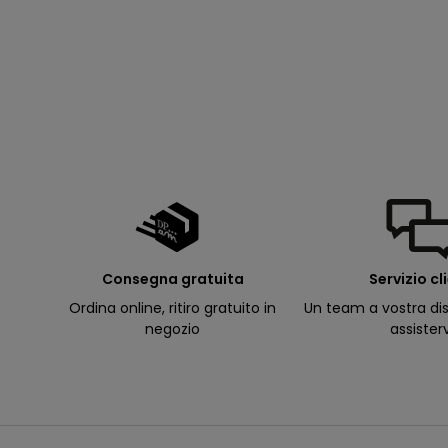
p
e
rt
u
r
e
d
e
ll
e
m
i
e
e
-
m
a
il
p
Consegna gratuita
Servizio cl
e
r
Ordina online, ritiro gratuito in
Un team a vostra dis
ri
c
negozio
assister
e
v
e
r
e
c
o
m
u