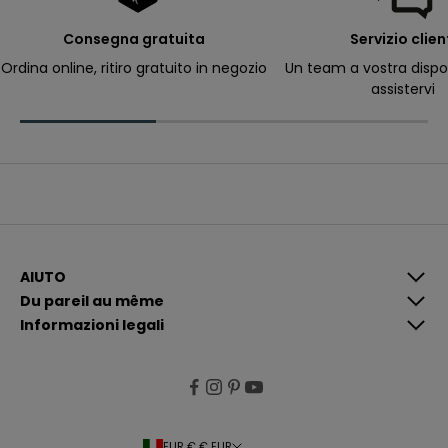
p
e
r
Consegna gratuita
Servizio clien
ri
c
Ordina online, ritiro gratuito in negozio
Un team a vostra dispo
e
assistervi
v
e
r
e
c
o
m
u
n
i
c
a
z
i
AIUTO
o
Du pareil au même
n
i
Informazioni legali
p
i
ù
p
e
rt
i
n
e
EUR € € EUR