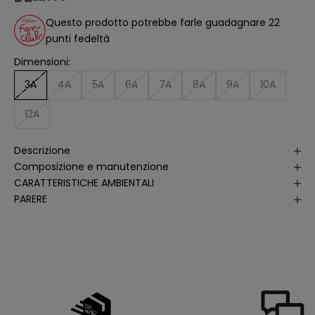
a
ll
Questo prodotto potrebbe farle guadagnare 22
'
a
punti fedeltà
n
a
Dimensioni:
li
s
i
3A
4A
5A
6A
7A
8A
9A
10A
d
e
ll
12A
e
a
p
Descrizione
e
rt
Composizione e manutenzione
u
r
CARATTERISTICHE AMBIENTALI
e
PARERE
d
e
ll
e
m
i
e
e
-
m
a
il