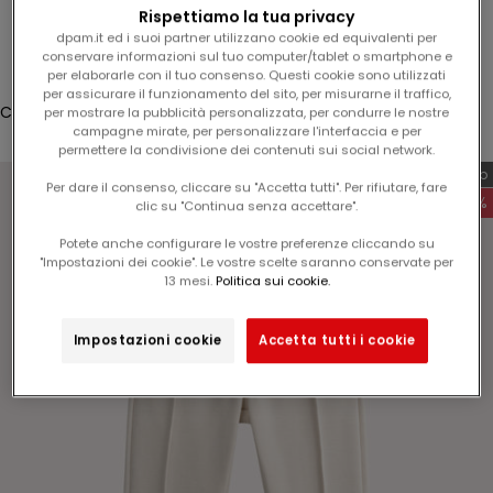
l
Rispettiamo la tua privacy
Accesso
1
dpam.it ed i suoi partner utilizzano cookie ed equivalenti per
conservare informazioni sul tuo computer/tablet o smartphone e
5
Translation missing: it.header.general.store_locator
Menù
Cerca
per elaborarle con il tuo consenso. Questi cookie sono utilizzati
%
per assicurare il funzionamento del sito, per misurarne il traffico,
Carrello
per mostrare la pubblicità personalizzata, per condurre le nostre
s
campagne mirate, per personalizzare l'interfaccia e per
Il tuo carrello è vuoto
u
permettere la condivisione dei contenuti sui social network.
l
Esclusiva web
Per dare il consenso, cliccare su "Accetta tutti". Per rifiutare, fare
v
-60%
clic su "Continua senza accettare".
o
s
Potete anche configurare le vostre preferenze cliccando su
"Impostazioni dei cookie". Le vostre scelte saranno conservate per
t
Ingrandisci immagine
13 mesi.
Politica sui cookie.
r
o
Impostazioni cookie
Accetta tutti i cookie
p
r
o
s
s
i