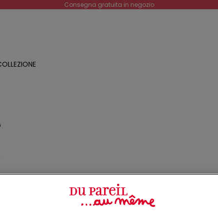
Consegna gratuita in negozio
OLLEZIONE
O
a
o