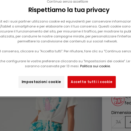
Continua senza accettare
Rispettiamo la tua privacy
t ed i suoi partner utilizzano cookie ed equivalenti per conservare informazion
tablet o smartphone e per elaborarle con il tuo consenso. Questi cookie sono u
icurare il funzionamento del sito, per misurarne il traffico, per mostrare la pub
alizzata, per condurre le nostre campagne mirate, per personalizzare l'interfa
permettere la condivisione dei contenuti sui social network.
Il tuo carrello è vuoto
il consenso, cliccare su "Accetta tutti". Per rifiutare, fare clic su "Continua senz
pantaloni blu con stampa floreale per
-50%
he configurare le vostre preferenze cliccando su "Impostazioni dei cookie". Le 
ragaz
saranno conservate per 13 mesi.
Politica sui cookie.
Impostazioni cookie
Accetta tutti i cookie
Da
prezz
22,99
Qu
fed
Dimension
3A