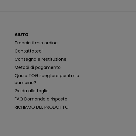
n
i
c
a
z
i
o
AIUTO
n
i
Traccia il mio ordine
p
i
Contattateci
ù
p
Consegna e restituzione
e
rt
Metodi di pagamento
i
n
Quale TOG scegliere per il mio
e
n
bambino?
ti
e
Guida alle taglie
p
e
FAQ Domande e risposte
r
s
RICHIAMO DEL PRODOTTO
o
n
a
li
z
z
a