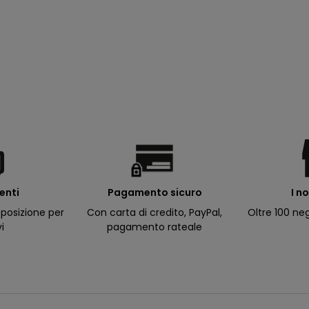
ienti
I n
Pagamento sicuro
posizione per
Oltre 100 neg
Con carta di credito, PayPal,
vi
pagamento rateale