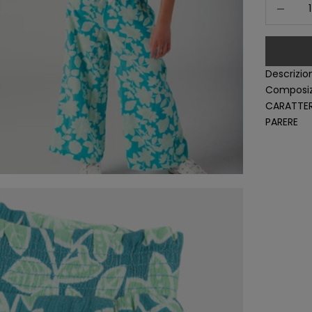
Diminuisc
Descrizio
Composiz
CARATTER
PARERE