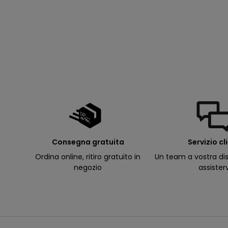
p
e
rt
u
r
e
d
e
ll
e
m
i
e
e
-
m
a
il
p
Consegna gratuita
Servizio cl
e
r
Ordina online, ritiro gratuito in
Un team a vostra dis
ri
c
negozio
assister
e
v
e
r
e
c
o
m
u