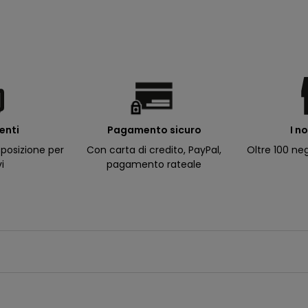
ienti
I n
Pagamento sicuro
posizione per
Oltre 100 neg
Con carta di credito, PayPal,
vi
pagamento rateale