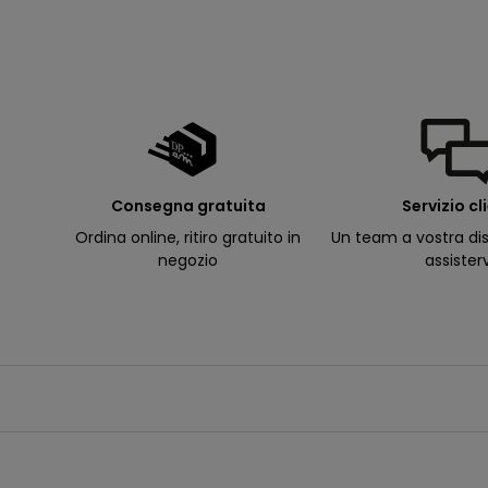
d
e
ll
e
m
i
e
e
-
m
a
il
p
Consegna gratuita
Servizio cl
e
r
Ordina online, ritiro gratuito in
Un team a vostra dis
ri
c
negozio
assister
e
v
e
r
e
c
o
m
u
n
i
c
a
z
i