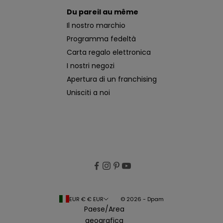
Du pareil au même
Il nostro marchio
Programma fedeltà
Carta regalo elettronica
I nostri negozi
Apertura di un franchising
Unisciti a noi
EUR € € EUR
© 2026 - Dpam
Paese/Area
geografica