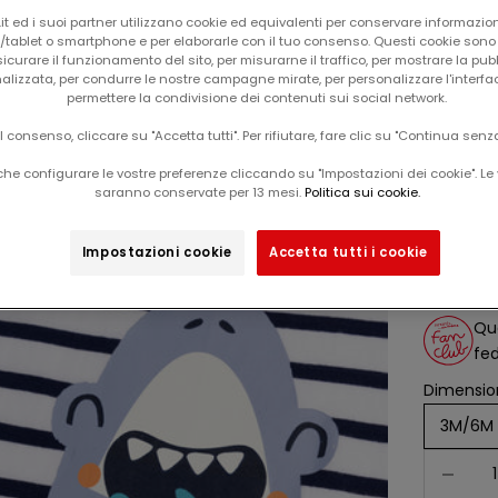
t ed i suoi partner utilizzano cookie ed equivalenti per conservare informazion
tablet o smartphone e per elaborarle con il tuo consenso. Questi cookie sono u
icurare il funzionamento del sito, per misurarne il traffico, per mostrare la pub
alizzata, per condurre le nostre campagne mirate, per personalizzare l'interfa
permettere la condivisione dei contenuti sui social network.
il consenso, cliccare su "Accetta tutti". Per rifiutare, fare clic su "Continua senz
he configurare le vostre preferenze cliccando su "Impostazioni dei cookie". Le 
Il tuo carrello è vuoto
saranno conservate per 13 mesi.
Politica sui cookie.
salo
Esclusiva web
-60%
Impostazioni cookie
Accetta tutti i cookie
Da
prezz
12,99
Que
fed
Dimension
3M/6M
Diminuisc