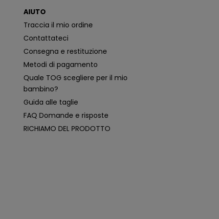
o
AIUTO
n
i
Traccia il mio ordine
p
i
Contattateci
ù
p
Consegna e restituzione
e
rt
Metodi di pagamento
i
n
Quale TOG scegliere per il mio
e
n
bambino?
ti
e
Guida alle taglie
p
e
FAQ Domande e risposte
r
s
RICHIAMO DEL PRODOTTO
o
n
a
li
z
z
a
t
e
i
n
b
a