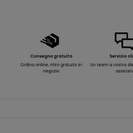
d
e
ll
e
m
i
e
e
-
m
a
il
p
Consegna gratuita
Servizio cl
e
r
Ordina online, ritiro gratuito in
Un team a vostra dis
ri
c
negozio
assister
e
v
e
r
e
c
o
m
u
n
i
c
a
z
i