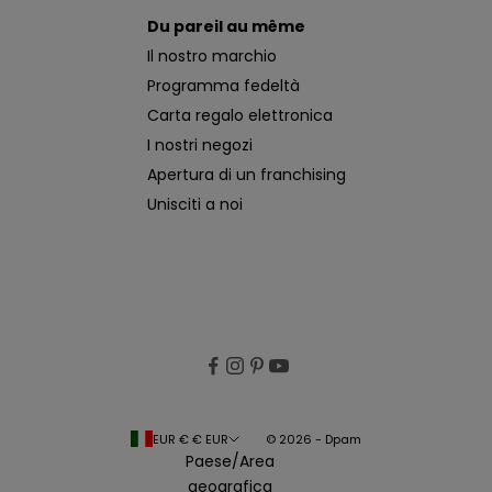
Du pareil au même
Il nostro marchio
Programma fedeltà
Carta regalo elettronica
I nostri negozi
Apertura di un franchising
Unisciti a noi
EUR € € EUR
© 2026 - Dpam
Paese/Area
geografica