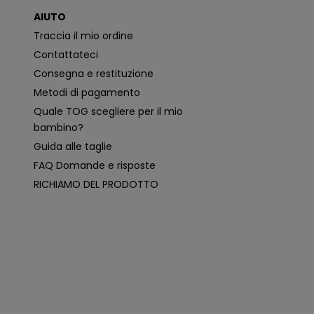
o
AIUTO
n
i
Traccia il mio ordine
p
i
Contattateci
ù
p
Consegna e restituzione
e
rt
Metodi di pagamento
i
n
Quale TOG scegliere per il mio
e
n
bambino?
ti
e
Guida alle taglie
p
e
FAQ Domande e risposte
r
s
RICHIAMO DEL PRODOTTO
o
n
a
li
z
z
a
t
e
i
n
b
a