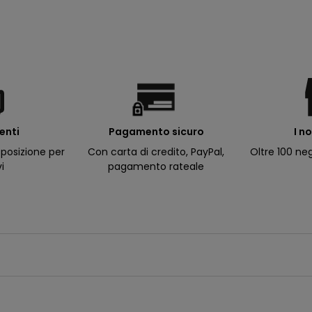
ienti
I n
Pagamento sicuro
posizione per
Oltre 100 neg
Con carta di credito, PayPal,
vi
pagamento rateale