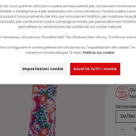
t ed i suoi partner utilizzano cookie ed equivalenti per conservare informazion
tablet o smartphone e per elaborarle con il tuo consenso. Questi cookie sono u
icurare il funzionamento del sito, per misurarne il traffico, per mostrare la pub
alizzata, per condurre le nostre campagne mirate, per personalizzare l'interfa
permettere la condivisione dei contenuti sui social network.
il consenso, cliccare su "Accetta tutti". Per rifiutare, fare clic su "Continua senz
he configurare le vostre preferenze cliccando su "Impostazioni dei cookie". Le 
Il tuo carrello è vuoto
saranno conservate per 13 mesi.
Politica sui cookie.
salop
Esclusiva web
-60%
Impostazioni cookie
Accetta tutti i cookie
Da
prezz
12,99
Que
fed
Dimension
3M/6M
Diminuisc