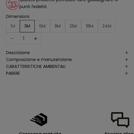
a
punti fedeltà
n
a
li
Dimensioni:
s
i
1M
3M
6M
9M
12M
18M
24M
d
e
Diminuisci quantità
Aumenta quantità
ll
e
a
p
Descrizione
e
rt
Composizione e manutenzione
u
r
CARATTERISTICHE AMBIENTALI
e
PARERE
d
e
ll
e
m
i
e
e
-
m
a
il
p
e
r