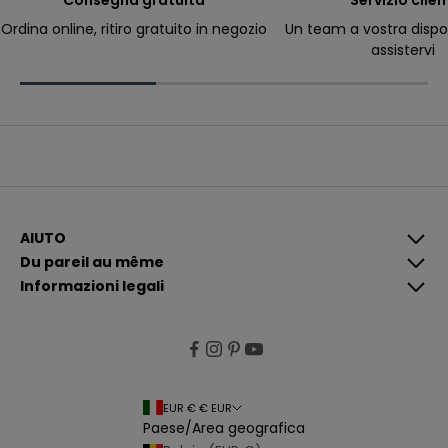
Consegna gratuita
Servizio clien
ri
c
Ordina online, ritiro gratuito in negozio
Un team a vostra dispo
e
assistervi
v
e
r
e
c
o
m
u
n
i
c
a
z
i
AIUTO
o
Du pareil au même
n
i
Informazioni legali
p
i
ù
p
e
rt
i
n
e
EUR € € EUR
n
Paese/Area geografica
ti
e