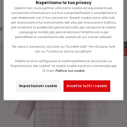
Rispettiamo la tua privacy
5
Accesso
dpam.it ed i suoi partner utilizzano cookie ed equivalenti per
%
conservare informazioni sul tuo computer/tablet o smartphone e
Translation missing: it.header.general.store_locator
Menù
Cerca
per elaborarle con il tuo consenso. Questi cookie sono utilizzati
s
per assicurare il funzionamento del sito, per misurarne il traffico,
u
per mostrare la pubblicità personalizzata, per condurre le nostre
Carrello
l
campagne mirate, per personalizzare l'interfaccia e per
Il tuo carrello è vuoto
permettere la condivisione dei contenuti sui social network.
v
o
Esclusiva web
Per dare il consenso, cliccare su "Accetta tutti". Per rifiutare, fare
s
clic su "Continua senza accettare".
-60%
t
Potete anche configurare le vostre preferenze cliccando su
r
"Impostazioni dei cookie". Le vostre scelte saranno conservate per
Ingrandisci immagine
o
13 mesi.
Politica sui cookie.
p
r
Impostazioni cookie
Accetta tutti i cookie
o
s
s
i
m
o