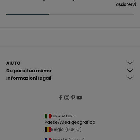
assistervi
v
e
r
e
c
o
m
u
n
i
c
a
z
i
AIUTO
o
Du pareil au même
n
i
Informazioni legali
p
i
ù
p
e
rt
i
n
e
EUR € € EUR
n
Paese/Area geografica
ti
e
Belgio (EUR €)
p
e
r