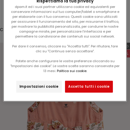
Rispettiamo la tua privacy
%
Accesso
dpam.it ed i suoi partner utilizzano cookie ed equivalenti per
s
conservare informazioni sul tuo computer/tablet o smartphone e
u
per elaborarle con il tuo consenso. Questi cookie sono utilizzati
Translation missing: it.header.general.store_locator
Menù
Cerca
per assicurare il funzionamento del sito, per misurarne il traffico,
l
per mostrare la pubblicità personalizzata, per condurre le nostre
v
Carrello
campagne mirate, per personalizzare l'interfaccia e per
o
Il tuo carrello è vuoto
permettere la condivisione dei contenuti sui social network.
s
Esclusiva web
Per dare il consenso, cliccare su "Accetta tutti". Per rifiutare, fare
t
clic su "Continua senza accettare".
-60%
r
Potete anche configurare le vostre preferenze cliccando su
o
"Impostazioni dei cookie". Le vostre scelte saranno conservate per
p
Ingrandisci immagine
13 mesi.
Politica sui cookie.
r
o
Impostazioni cookie
Accetta tutti i cookie
s
s
i
m
o
o
r