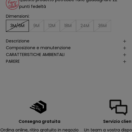
li
punti fedeltà
s
i
Dimensioni:
d
e
ll
3M/6M
9M
12M
18M
24M
36M
e
a
p
Descrizione
e
rt
Composizione e manutenzione
u
r
CARATTERISTICHE AMBIENTALI
e
PARERE
d
e
ll
e
m
i
e
e
-
m
a
il
p
e
r
Consegna gratuita
Servizio clien
ri
c
Ordina online, ritiro gratuito in negozio
Un team a vostra dispo
e