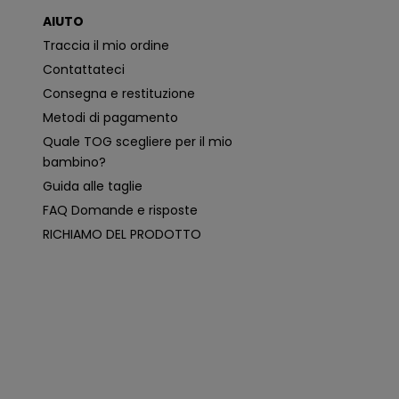
o
AIUTO
n
i
Traccia il mio ordine
p
i
Contattateci
ù
p
Consegna e restituzione
e
rt
Metodi di pagamento
i
n
Quale TOG scegliere per il mio
e
n
bambino?
ti
e
Guida alle taglie
p
e
FAQ Domande e risposte
r
s
RICHIAMO DEL PRODOTTO
o
n
a
li
z
z
a
t
e
i
n
b
a