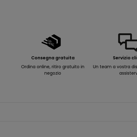
d
e
ll
e
m
i
e
e
-
m
a
il
p
Consegna gratuita
Servizio cl
e
r
Ordina online, ritiro gratuito in
Un team a vostra dis
ri
c
negozio
assister
e
v
e
r
e
c
o
m
u
n
i
c
a
z
i