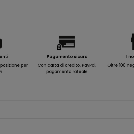
ienti
I n
Pagamento sicuro
posizione per
Oltre 100 neg
Con carta di credito, PayPal,
vi
pagamento rateale