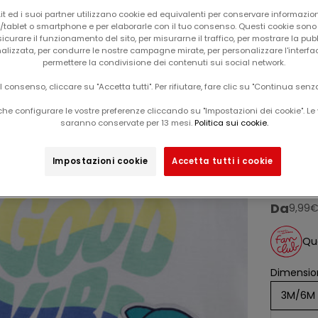
t ed i suoi partner utilizzano cookie ed equivalenti per conservare informazion
tablet o smartphone e per elaborarle con il tuo consenso. Questi cookie sono u
icurare il funzionamento del sito, per misurarne il traffico, per mostrare la pub
alizzata, per condurre le nostre campagne mirate, per personalizzare l'interfa
permettere la condivisione dei contenuti sui social network.
il consenso, cliccare su "Accetta tutti". Per rifiutare, fare clic su "Continua senz
he configurare le vostre preferenze cliccando su "Impostazioni dei cookie". Le 
Il tuo carrello è vuoto
saranno conservate per 13 mesi.
Politica sui cookie.
maglietta bianca "good vibe" da
-50%
bamb
Impostazioni cookie
Accetta tutti i cookie
Da
prezz
9,99
Que
Dimension
3M/6M