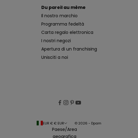
Du pareil au même
Il nostro marchio
Programma fedeltà
Carta regalo elettronica
I nostri negozi
Apertura di un franchising
Unisciti a noi
EUR € € EUR
© 2026 - Dpam
Paese/Area
geografica