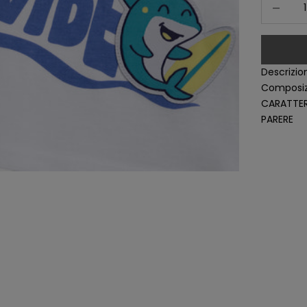
Diminuisc
Descrizio
Composiz
CARATTER
PARERE