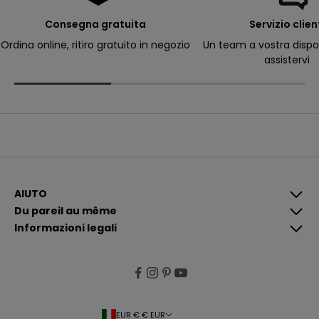
e
r
Consegna gratuita
Servizio clien
ri
c
Ordina online, ritiro gratuito in negozio
Un team a vostra dispo
e
assistervi
v
e
r
e
c
o
m
u
n
i
c
a
z
i
AIUTO
o
Du pareil au même
n
i
Informazioni legali
p
i
ù
p
e
rt
i
n
e
EUR € € EUR
n