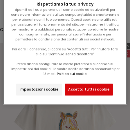
l
Rispettiamo la tua privacy
Accesso
1
dpam.it ed i suoi partner utilizzano cookie ed equivalenti per
conservare informazioni sul tuo computer/tablet o smartphone e
5
Translation missing: it.header.general.store_locator
Menù
Cerca
per elaborarle con il tuo consenso. Questi cookie sono utilizzati
%
per assicurare il funzionamento del sito, per misurarne il traffico,
s
Carrello
per mostrare la pubblicità personalizzata, per condurre le nostre
campagne mirate, per personalizzare l'interfaccia e per
u
Il tuo carrello è vuoto
permettere la condivisione dei contenuti sui social network.
l
Esclusiva web
v
Per dare il consenso, cliccare su "Accetta tutti". Per rifiutare, fare
-60%
clic su "Continua senza accettare".
o
s
Potete anche configurare le vostre preferenze cliccando su
t
"Impostazioni dei cookie". Le vostre scelte saranno conservate per
Ingrandisci immagine
13 mesi.
Politica sui cookie.
r
o
p
Impostazioni cookie
Accetta tutti i cookie
r
o
s
s
i
m