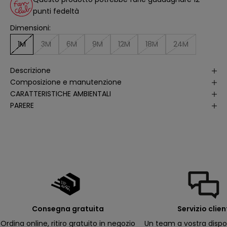
li
punti fedeltà
s
i
Dimensioni:
d
e
ll
1M
3M
6M
9M
12M
18M
24M
e
a
p
Descrizione
e
rt
Composizione e manutenzione
u
r
CARATTERISTICHE AMBIENTALI
e
PARERE
d
e
ll
e
m
i
e
e
-
m
a
il
p
e
r
Consegna gratuita
Servizio clien
ri
c
Ordina online, ritiro gratuito in negozio
Un team a vostra dispo
e