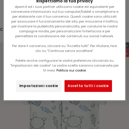
Rispettiamo la tua privacy
%
Accesso
dpam.it ed i suoi partner utilizzano cookie ed equivalenti per
s
conservare informazioni sul tuo computer/tablet o smartphone e
u
per elaborarle con il tuo consenso. Questi cookie sono utilizzati
Translation missing: it.header.general.store_locator
Menù
Cerca
per assicurare il funzionamento del sito, per misurarne il traffico,
l
per mostrare la pubblicità personalizzata, per condurre le nostre
v
Carrello
campagne mirate, per personalizzare l'interfaccia e per
o
Il tuo carrello è vuoto
permettere la condivisione dei contenuti sui social network.
s
Esclusiva web
Per dare il consenso, cliccare su "Accetta tutti". Per rifiutare, fare
t
clic su "Continua senza accettare".
-60%
r
Potete anche configurare le vostre preferenze cliccando su
o
"Impostazioni dei cookie". Le vostre scelte saranno conservate per
p
Ingrandisci immagine
13 mesi.
Politica sui cookie.
r
o
Impostazioni cookie
Accetta tutti i cookie
s
s
i
m
o
o
r