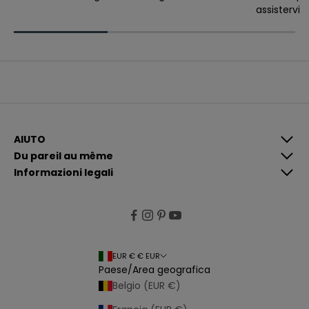
assistervi
v
e
r
e
c
o
m
u
n
i
c
a
z
i
AIUTO
o
Du pareil au même
n
i
Informazioni legali
p
i
ù
p
e
rt
i
n
e
EUR € € EUR
n
Paese/Area geografica
ti
e
Belgio (EUR €)
p
e
r