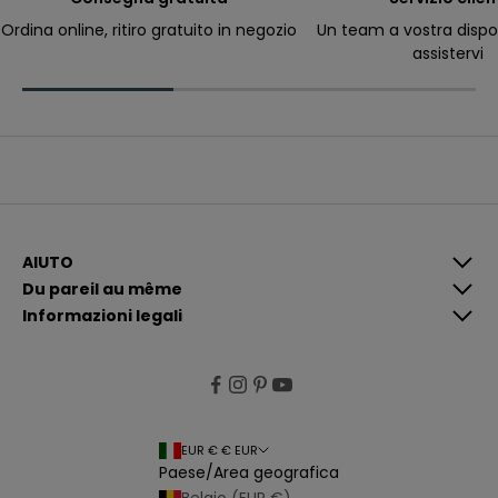
ri
c
Ordina online, ritiro gratuito in negozio
Un team a vostra dispo
e
assistervi
v
e
r
e
c
o
m
u
n
i
c
a
z
i
AIUTO
o
Du pareil au même
n
i
Informazioni legali
p
i
ù
p
e
rt
i
n
e
EUR € € EUR
n
Paese/Area geografica
ti
e