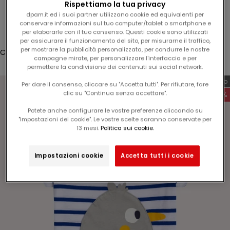
Rispettiamo la tua privacy
5
Accesso
dpam.it ed i suoi partner utilizzano cookie ed equivalenti per
%
conservare informazioni sul tuo computer/tablet o smartphone e
Translation missing: it.header.general.store_locator
Menù
Cerca
per elaborarle con il tuo consenso. Questi cookie sono utilizzati
s
per assicurare il funzionamento del sito, per misurarne il traffico,
u
per mostrare la pubblicità personalizzata, per condurre le nostre
Carrello
l
campagne mirate, per personalizzare l'interfaccia e per
Il tuo carrello è vuoto
permettere la condivisione dei contenuti sui social network.
v
o
Esclusiva web
Per dare il consenso, cliccare su "Accetta tutti". Per rifiutare, fare
s
clic su "Continua senza accettare".
-60%
t
Potete anche configurare le vostre preferenze cliccando su
r
"Impostazioni dei cookie". Le vostre scelte saranno conservate per
Ingrandisci immagine
o
13 mesi.
Politica sui cookie.
p
r
Impostazioni cookie
Accetta tutti i cookie
o
s
s
i
m
o