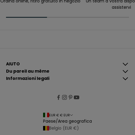
Ordina online, ritiro gratuito in negozio
Un team a vostra dispo
e
assistervi
v
e
r
e
c
o
m
u
n
i
c
a
z
i
AIUTO
o
Du pareil au même
n
i
Informazioni legali
p
i
ù
p
e
rt
i
n
e
EUR € € EUR
n
Paese/Area geografica
ti
e
Belgio (EUR €)
p
e