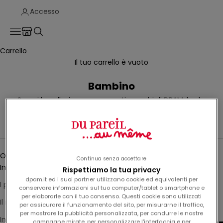
Accesso
Translation missing: it.header.general.store_locator
Menù
Cerca
Carrello
Il tuo carrello è vuoto
Bambino
Scopri la collezione per neonati maschi di DPAM:
body
,
completini,
pantaloni
e capi essenziali comodi per
accompagnare il tuo bambino nella vita di tutti i giorni.
Ordina
Ordina
Continua senza accettare
In primo piano
Rispettiamo la tua privacy
dpam.it ed i suoi partner utilizzano cookie ed equivalenti per
I più rilevanti
conservare informazioni sul tuo computer/tablet o smartphone e
per elaborarle con il tuo consenso. Questi cookie sono utilizzati
Il miglior venditore
per assicurare il funzionamento del sito, per misurarne il traffico,
per mostrare la pubblicità personalizzata, per condurre le nostre
In ordine alfabetico, A-Z
campagne mirate, per personalizzare l'interfaccia e per