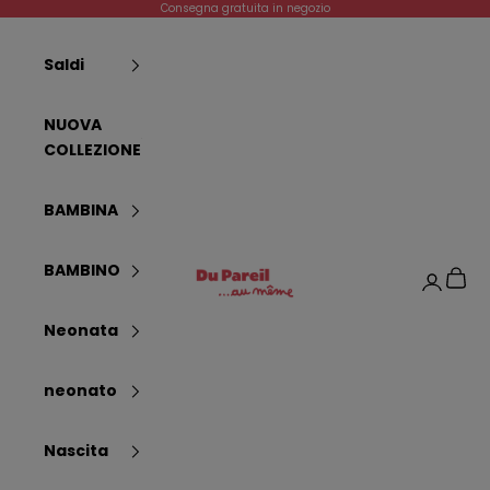
Vai al contenuto
Consegna gratuita in negozio
Saldi
NUOVA
COLLEZIONE
BAMBINA
Dpam
BAMBINO
Carrel
Login
Neonata
neonato
Nascita