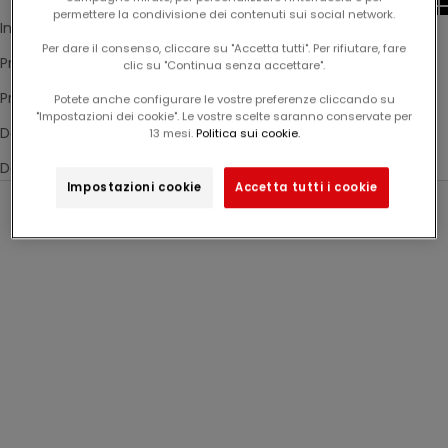
permettere la condivisione dei contenuti sui social network.
In ordine alfabetico, Z-A
Per dare il consenso, cliccare su "Accetta tutti". Per rifiutare, fare
Prezzo crescente
clic su "Continua senza accettare".
Prezzo decrescente
Potete anche configurare le vostre preferenze cliccando su
"Impostazioni dei cookie". Le vostre scelte saranno conservate per
Dati, da meno a più recente
13 mesi.
Politica sui cookie.
Dati, da più a meno recente
N
Impostazioni cookie
Accetta tutti i cookie
e
-60%
-60%
w
s
l
e
t
t
Esclusiva web
Esclusiva web