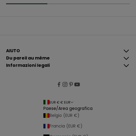
r
e
c
o
m
u
n
i
c
a
z
i
AIUTO
o
Du pareil au même
n
i
Informazioni legali
p
i
ù
p
e
rt
i
n
e
EUR € € EUR
n
Paese/Area geografica
ti
e
Belgio (EUR €)
p
e
Francia (EUR €)
r
s
o