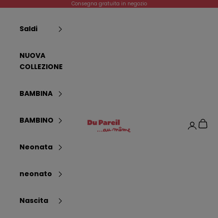
Vai al contenuto
Consegna gratuita in negozio
Saldi
NUOVA
COLLEZIONE
BAMBINA
Dpam
BAMBINO
Carrel
Login
Neonata
neonato
Nascita