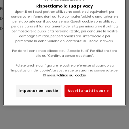
Rispettiamo la tua privacy
Prezzo decrescente
dpam.it ed i suoi partner utilizzano cookie ed equivalenti per
conservare informazioni sul tuo computer/tablet o smartphone e
Dati, da meno a più recente
per elaborarle con il tuo consenso. Questi cookie sono utilizzati
per assicurare il funzionamento del sito, per misurarne il traffico,
Dati, da più a meno recente
per mostrare la pubblicità personalizzata, per condurre le nostre
campagne mirate, per personalizzare l'interfaccia e per
permettere la condivisione dei contenuti sui social network.
Novità
Novità
Per dare il consenso, cliccare su "Accetta tutti". Per rifiutare, fare
clic su "Continua senza accettare".
Potete anche configurare le vostre preferenze cliccando su
"Impostazioni dei cookie". Le vostre scelte saranno conservate per
13 mesi.
Politica sui cookie.
Impostazioni cookie
Accetta tutti i cookie
gilet reversible verde
pullover a righe "arty
prato e ecru "arty
school" per neonati
prezzo scontato
prezzo scontato
Da
27,99€
Da
22,99€
school" per bambino
maschi