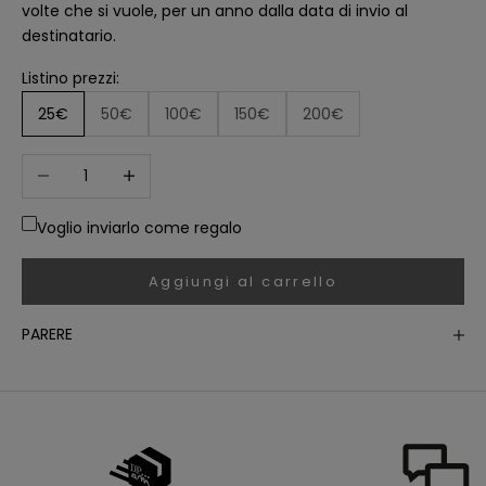
e
volte che si vuole, per un anno dalla data di invio al
s
o
destinatario.
u
v
Listino prezzi:
e
rt
u
25€
50€
100€
150€
200€
r
e
s
Diminuisci quantità
Aumenta quantità
d
'
e
-
Voglio inviarlo come regalo
m
a
il
s
Aggiungi al carrello
s
o
i
PARERE
e
n
t
a
n
a
l
y
s
é