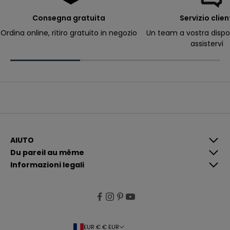
e
s
a
Consegna gratuita
Servizio clien
fi
n
Ordina online, ritiro gratuito in negozio
Un team a vostra dispo
d
assistervi
e
r
e
c
e
v
o
ir
d
e
s
c
o
m
AIUTO
m
Du pareil au même
u
n
Informazioni legali
i
c
a
ti
o
n
s
p
l
EUR € € EUR