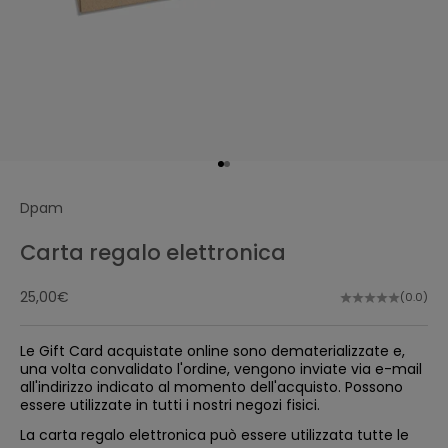
o
r
d
i
n
e
.
Vai all'articolo 1
Vai all'articolo 2
Email
I
Dpam
s
c
carta regalo elettronica
r
J
i
'
prezzo scontato
a
25,00€
v
(0.0)
c
i
c
t
e
Le Gift Card acquistate online sono dematerializzate e,
p
i
t
una volta convalidato l'ordine, vengono inviate via e-mail
e
all'indirizzo indicato al momento dell'acquisto. Possono
q
essere utilizzate in tutti i nostri negozi fisici.
u
e
La carta regalo elettronica può essere utilizzata tutte le
m