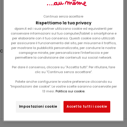
e
v
Nascita
e
Continua senza accettare
r
Rispettiamo la tua privacy
e
Accesso
dpam.it ed i suoi partner utilizzano cookie ed equivalenti per
t
conservare informazioni sul tuo computer/tablet o smartphone e
per elaborarle con il tuo consenso. Questi cookie sono utilizzati
Translation missing: it.header.general.store_locator
e
Menù
Cerca
per assicurare il funzionamento del sito, per misurarne il traffico,
u
per mostrare la pubblicità personalizzata, per condurre le nostre
Carrello
n
campagne mirate, per personalizzare l'interfaccia e per
Il tuo carrello è vuoto
permettere la condivisione dei contenuti sui social network.
o
s
Per dare il consenso, cliccare su "Accetta tutti". Per rifiutare, fare
c
clic su "Continua senza accettare".
404
o
Potete anche configurare le vostre preferenze cliccando su
Impossibile trovare la pagina cercata. Usa la barra di
n
"Impostazioni dei cookie". Le vostre scelte saranno conservate per
navigazione o il pulsante in basso per tornare al sito.
t
13 mesi.
Politica sui cookie.
o
Continua gli acquisti
d
Impostazioni cookie
Accetta tutti i cookie
e
l
1