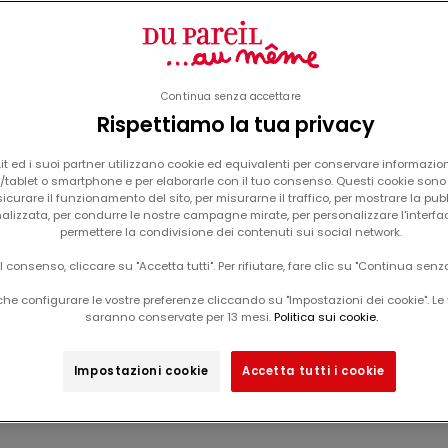
Continua senza accettare
Rispettiamo la tua privacy
Il tuo carrello è vuoto
t ed i suoi partner utilizzano cookie ed equivalenti per conservare informazion
tablet o smartphone e per elaborarle con il tuo consenso. Questi cookie sono u
icurare il funzionamento del sito, per misurarne il traffico, per mostrare la pub
alizzata, per condurre le nostre campagne mirate, per personalizzare l'interfa
INA
taloni, jeans, pantaloni da jogging per bam
permettere la condivisione dei contenuti sui social network.
il consenso, cliccare su "Accetta tutti". Per rifiutare, fare clic su "Continua senz
he configurare le vostre preferenze cliccando su "Impostazioni dei cookie". Le 
saranno conservate per 13 mesi.
Politica sui cookie.
Impostazioni cookie
Accetta tutti i cookie
-50%