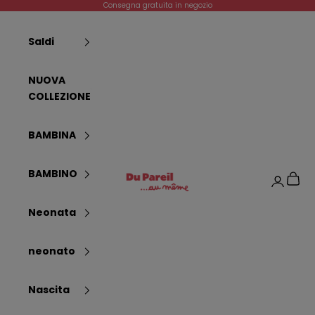
Vai al contenuto
Consegna gratuita in negozio
Saldi
NUOVA
COLLEZIONE
BAMBINA
Dpam
BAMBINO
Carrel
Login
Neonata
neonato
Nascita