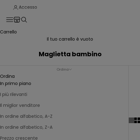
Accesso
Translation missing: it.header.general.store_locator
Menù
Cerca
Carrello
Il tuo carrello è vuoto
Maglietta bambino
Ordina
Ordina
In primo piano
I più rilevanti
Il miglior venditore
In ordine alfabetico, A-Z
In ordine alfabetico, Z-A
Prezzo crescente