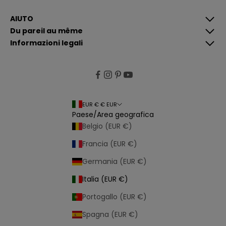
a
z
i
AIUTO
o
Du pareil au même
n
i
Informazioni legali
p
i
ù
p
e
rt
i
n
e
EUR € € EUR
n
Paese/Area geografica
ti
e
Belgio (EUR €)
p
e
Francia (EUR €)
r
s
o
Germania (EUR €)
n
a
Italia (EUR €)
li
z
z
Portogallo (EUR €)
a
t
Spagna (EUR €)
e
i