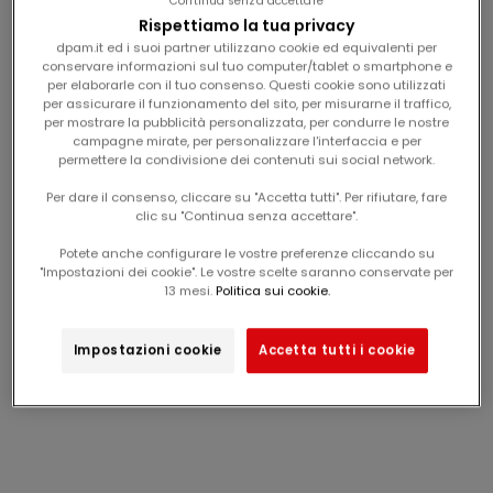
Continua senza accettare
Rispettiamo la tua privacy
Novità
Novità
dpam.it ed i suoi partner utilizzano cookie ed equivalenti per
conservare informazioni sul tuo computer/tablet o smartphone e
per elaborarle con il tuo consenso. Questi cookie sono utilizzati
per assicurare il funzionamento del sito, per misurarne il traffico,
per mostrare la pubblicità personalizzata, per condurre le nostre
campagne mirate, per personalizzare l'interfaccia e per
permettere la condivisione dei contenuti sui social network.
Per dare il consenso, cliccare su "Accetta tutti". Per rifiutare, fare
clic su "Continua senza accettare".
Potete anche configurare le vostre preferenze cliccando su
"Impostazioni dei cookie". Le vostre scelte saranno conservate per
13 mesi.
Politica sui cookie.
maglietta a righe con
t-shirt blu "club dino"
colletto tunisino "arty
per bambini
prezzo scontato
prezzo scontato
Da
9,99€
Da
9,99€
Impostazioni cookie
Accetta tutti i cookie
school" per bambino
Novità
Novità