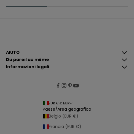
e
r
e
c
o
m
u
n
i
c
a
z
i
AIUTO
o
Du pareil au même
n
i
Informazioni legali
p
i
ù
p
e
rt
i
n
e
EUR € € EUR
n
Paese/Area geografica
ti
e
Belgio (EUR €)
p
e
Francia (EUR €)
r
s