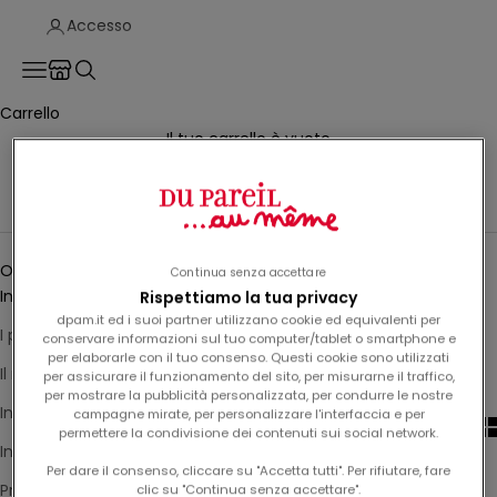
Accesso
Translation missing: it.header.general.store_locator
Menù
Cerca
Carrello
Il tuo carrello è vuoto
N
Polo bambino
e
w
Ordina
Ordina
s
Continua senza accettare
In primo piano
Rispettiamo la tua privacy
l
dpam.it ed i suoi partner utilizzano cookie ed equivalenti per
I più rilevanti
conservare informazioni sul tuo computer/tablet o smartphone e
e
per elaborarle con il tuo consenso. Questi cookie sono utilizzati
Il miglior venditore
per assicurare il funzionamento del sito, per misurarne il traffico,
t
per mostrare la pubblicità personalizzata, per condurre le nostre
In ordine alfabetico, A-Z
campagne mirate, per personalizzare l'interfaccia e per
t
permettere la condivisione dei contenuti sui social network.
In ordine alfabetico, Z-A
e
Per dare il consenso, cliccare su "Accetta tutti". Per rifiutare, fare
Prezzo crescente
clic su "Continua senza accettare".