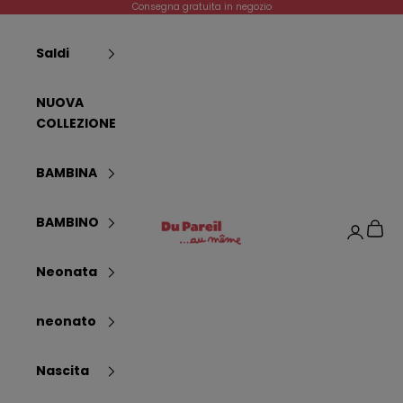
Vai al contenuto
Consegna gratuita in negozio
Saldi
NUOVA
COLLEZIONE
BAMBINA
Dpam
BAMBINO
Carrel
Login
Neonata
neonato
Nascita