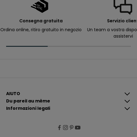
a
il
p
e
r
Consegna gratuita
Servizio clien
ri
c
Ordina online, ritiro gratuito in negozio
Un team a vostra dispo
e
assistervi
v
e
r
e
c
o
m
u
n
i
c
a
z
i
AIUTO
o
Du pareil au même
n
i
Informazioni legali
p
i
ù
p
e
rt
i