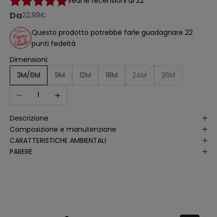
Vedi le recensioni di 22
t
o
Da
prezzo scontato
22,99€
a
ll
'
Questo prodotto potrebbe farle guadagnare 22
a
punti fedeltà
n
a
li
Dimensioni:
s
i
3M/6M
9M
12M
18M
24M
36M
d
e
Diminuisci quantità
Aumenta quantità
ll
e
a
p
Descrizione
e
rt
Composizione e manutenzione
u
r
CARATTERISTICHE AMBIENTALI
e
PARERE
d
e
ll
e
m
i
e
e
-
m