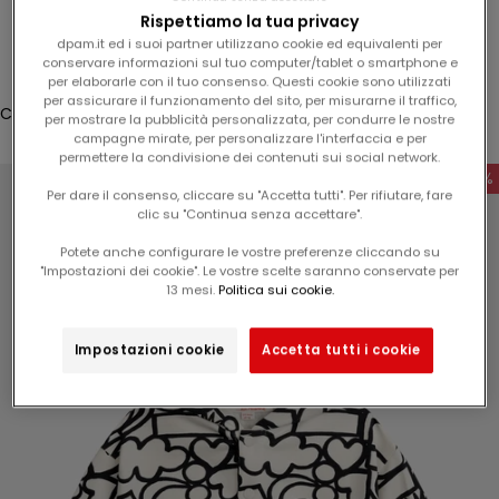
Rispettiamo la tua privacy
e
Accesso
dpam.it ed i suoi partner utilizzano cookie ed equivalenti per
l
conservare informazioni sul tuo computer/tablet o smartphone e
Translation missing: it.header.general.store_locator
Menù
Cerca
1
per elaborarle con il tuo consenso. Questi cookie sono utilizzati
5
per assicurare il funzionamento del sito, per misurarne il traffico,
Carrello
per mostrare la pubblicità personalizzata, per condurre le nostre
%
Il tuo carrello è vuoto
campagne mirate, per personalizzare l'interfaccia e per
s
permettere la condivisione dei contenuti sui social network.
u
-60%
Per dare il consenso, cliccare su "Accetta tutti". Per rifiutare, fare
l
clic su "Continua senza accettare".
v
o
Potete anche configurare le vostre preferenze cliccando su
"Impostazioni dei cookie". Le vostre scelte saranno conservate per
Ingrandisci immagine
s
13 mesi.
Politica sui cookie.
t
r
Impostazioni cookie
Accetta tutti i cookie
o
p
r
o
s
s