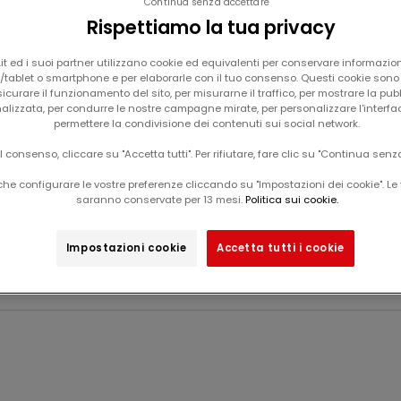
Continua senza accettare
Rispettiamo la tua privacy
t ed i suoi partner utilizzano cookie ed equivalenti per conservare informazion
tablet o smartphone e per elaborarle con il tuo consenso. Questi cookie sono u
icurare il funzionamento del sito, per misurarne il traffico, per mostrare la pub
alizzata, per condurre le nostre campagne mirate, per personalizzare l'interfa
permettere la condivisione dei contenuti sui social network.
Il tuo carrello è vuoto
il consenso, cliccare su "Accetta tutti". Per rifiutare, fare clic su "Continua senz
he configurare le vostre preferenze cliccando su "Impostazioni dei cookie". Le 
saranno conservate per 13 mesi.
Politica sui cookie.
Body per neonato
Impostazioni cookie
Accetta tutti i cookie
Novità