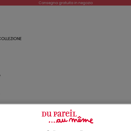
Consegna gratuita in negozio
OLLEZIONE
O
a
o