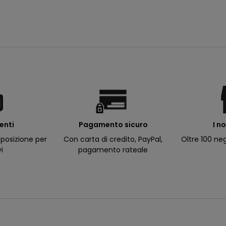
ienti
I n
Pagamento sicuro
posizione per
Oltre 100 neg
Con carta di credito, PayPal,
vi
pagamento rateale