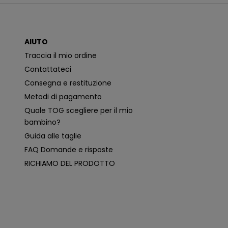
c
a
z
i
o
AIUTO
n
i
Traccia il mio ordine
p
i
Contattateci
ù
p
Consegna e restituzione
e
rt
Metodi di pagamento
i
n
Quale TOG scegliere per il mio
e
n
bambino?
ti
e
Guida alle taglie
p
e
FAQ Domande e risposte
r
s
RICHIAMO DEL PRODOTTO
o
n
a
li
z
z
a
t
e