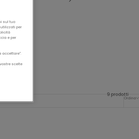
i sul tuo
tilizzati per
blicità
ccia e per
a accettare".
vostre scelte
9 prodotti
Ordina
Novità
Novità