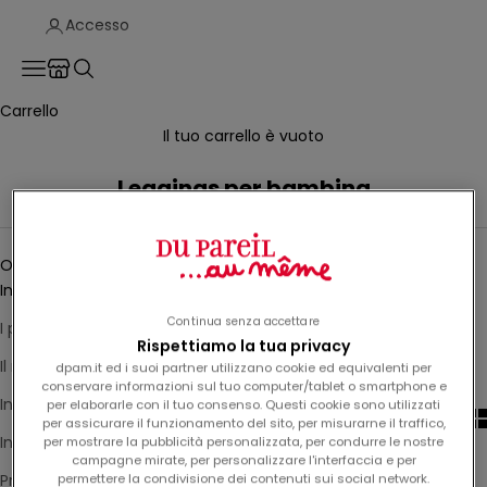
Accesso
Translation missing: it.header.general.store_locator
Menù
Cerca
Carrello
Il tuo carrello è vuoto
Leggings per bambina
Ordina
Ordina
In primo piano
Continua senza accettare
I più rilevanti
Rispettiamo la tua privacy
Il miglior venditore
dpam.it ed i suoi partner utilizzano cookie ed equivalenti per
conservare informazioni sul tuo computer/tablet o smartphone e
In ordine alfabetico, A-Z
per elaborarle con il tuo consenso. Questi cookie sono utilizzati
per assicurare il funzionamento del sito, per misurarne il traffico,
In ordine alfabetico, Z-A
per mostrare la pubblicità personalizzata, per condurre le nostre
campagne mirate, per personalizzare l'interfaccia e per
Prezzo crescente
permettere la condivisione dei contenuti sui social network.