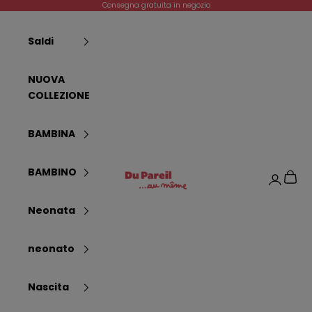
Vai al contenuto
Consegna gratuita in negozio
Saldi
NUOVA
COLLEZIONE
BAMBINA
Dpam
BAMBINO
Carrel
Login
Neonata
neonato
Nascita