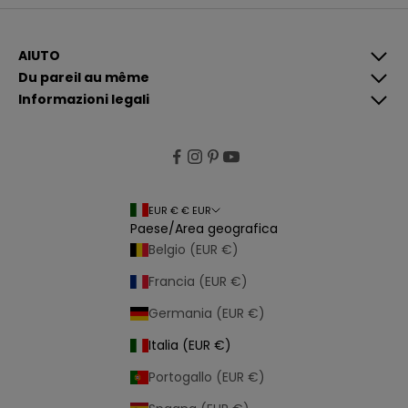
c
a
z
i
AIUTO
o
Du pareil au même
n
i
Informazioni legali
p
i
ù
p
e
rt
i
n
e
EUR € € EUR
n
Paese/Area geografica
ti
e
Belgio (EUR €)
p
e
Francia (EUR €)
r
s
o
Germania (EUR €)
n
a
Italia (EUR €)
li
z
z
Portogallo (EUR €)
a
t
e