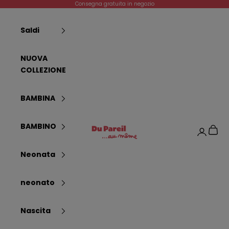
Vai al contenuto
Consegna gratuita in negozio
Saldi
NUOVA
COLLEZIONE
BAMBINA
Dpam
BAMBINO
Carrel
Login
Neonata
neonato
Nascita