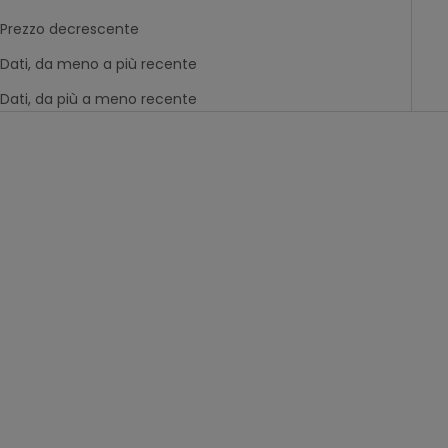
Prezzo decrescente
Dati, da meno a più recente
Dati, da più a meno recente
Novità
-50%
giocattolo bianco rotto
palla sensoriale
colorata
prezzo scontato
prezzo scontato
Da
12,99€
Da
15,99€