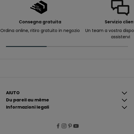
a
il
p
e
r
Consegna gratuita
Servizio clien
ri
c
Ordina online, ritiro gratuito in negozio
Un team a vostra dispo
e
assistervi
v
e
r
e
c
o
m
u
n
i
c
a
z
i
AIUTO
o
Du pareil au même
n
i
Informazioni legali
p
i
ù
p
e
rt
i