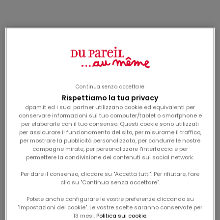
-50%
-60%
Continua senza accettare
Rispettiamo la tua privacy
dpam.it ed i suoi partner utilizzano cookie ed equivalenti per
conservare informazioni sul tuo computer/tablet o smartphone e
per elaborarle con il tuo consenso. Questi cookie sono utilizzati
Esclusiva web
per assicurare il funzionamento del sito, per misurarne il traffico,
per mostrare la pubblicità personalizzata, per condurre le nostre
fascia a righe per
cerchietto bianco a fiori
campagne mirate, per personalizzare l'interfaccia e per
bambina
per bambina
prezzo scontato
prezzo scontato
Da
6,99€
Da
6,99€
permettere la condivisione dei contenuti sui social network.
Per dare il consenso, cliccare su "Accetta tutti". Per rifiutare, fare
clic su "Continua senza accettare".
fascia bianca con fiori
-50%
per neonata
prezzo scontato
Da
0,00€
Potete anche configurare le vostre preferenze cliccando su
"Impostazioni dei cookie". Le vostre scelte saranno conservate per
13 mesi.
Politica sui cookie.