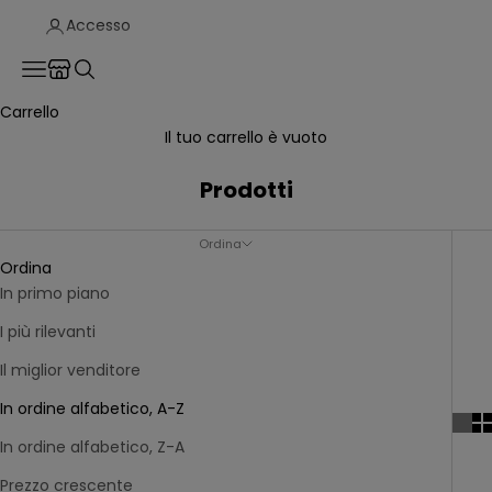
Accesso
Translation missing: it.header.general.store_locator
Menù
Cerca
Carrello
Il tuo carrello è vuoto
Prodotti
Ordina
Ordina
In primo piano
I più rilevanti
Il miglior venditore
In ordine alfabetico, A-Z
In ordine alfabetico, Z-A
Prezzo crescente