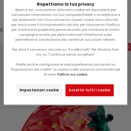
l
Rispettiamo la tua privacy
Accesso
1
dpam.it ed i suoi partner utilizzano cookie ed equivalenti per
conservare informazioni sul tuo computer/tablet o smartphone e
5
Translation missing: it.header.general.store_locator
Menù
Cerca
per elaborarle con il tuo consenso. Questi cookie sono utilizzati
%
per assicurare il funzionamento del sito, per misurarne il traffico,
s
Carrello
per mostrare la pubblicità personalizzata, per condurre le nostre
campagne mirate, per personalizzare l'interfaccia e per
u
Il tuo carrello è vuoto
permettere la condivisione dei contenuti sui social network.
l
-50%
v
Per dare il consenso, cliccare su "Accetta tutti". Per rifiutare, fare
clic su "Continua senza accettare".
o
s
Potete anche configurare le vostre preferenze cliccando su
t
"Impostazioni dei cookie". Le vostre scelte saranno conservate per
Ingrandisci immagine
13 mesi.
Politica sui cookie.
r
o
p
Impostazioni cookie
Accetta tutti i cookie
r
o
s
s
i
m