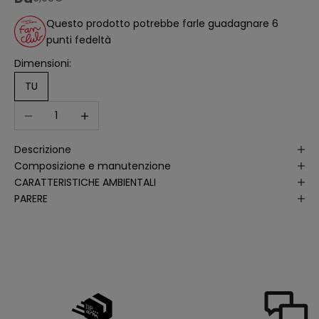
ll
'
Questo prodotto potrebbe farle guadagnare 6
a
punti fedeltà
n
a
li
Dimensioni:
s
i
TU
d
e
Diminuisci quantità
Aumenta quantità
ll
e
a
p
Descrizione
e
rt
Composizione e manutenzione
u
r
CARATTERISTICHE AMBIENTALI
e
PARERE
d
e
ll
e
m
i
e
e
-
m
a
il
p