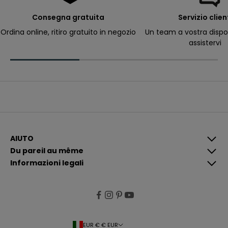
e
r
Consegna gratuita
Servizio clien
ri
c
Ordina online, ritiro gratuito in negozio
Un team a vostra dispo
e
assistervi
v
e
r
e
c
o
m
u
n
i
c
a
z
i
AIUTO
o
Du pareil au même
n
i
Informazioni legali
p
i
ù
p
e
rt
i
n
e
EUR € € EUR
n