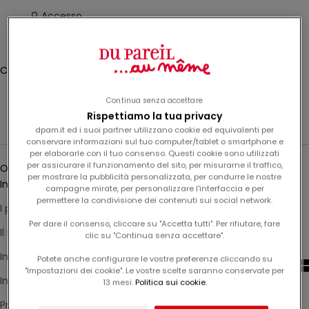
e
Accesso
v
i
Translation missing: it.header.general.store_locator
Menù
Cerca
a
l
Carrello
l
Il tuo carrello è vuoto
a
Continua senza accettare
n
Rispettiamo la tua privacy
Les beaux jours - Joggings
o
dpam.it ed i suoi partner utilizzano cookie ed equivalenti per
conservare informazioni sul tuo computer/tablet o smartphone e
s
per elaborarle con il tuo consenso. Questi cookie sono utilizzati
Ordina
t
per assicurare il funzionamento del sito, per misurarne il traffico,
Ordina
r
per mostrare la pubblicità personalizzata, per condurre le nostre
In primo piano
campagne mirate, per personalizzare l'interfaccia e per
a
permettere la condivisione dei contenuti sui social network.
n
I più rilevanti
e
Per dare il consenso, cliccare su "Accetta tutti". Per rifiutare, fare
Il miglior venditore
clic su "Continua senza accettare".
w
s
In ordine alfabetico, A-Z
Potete anche configurare le vostre preferenze cliccando su
l
"Impostazioni dei cookie". Le vostre scelte saranno conservate per
In ordine alfabetico, Z-A
13 mesi.
Politica sui cookie.
e
t
Prezzo crescente