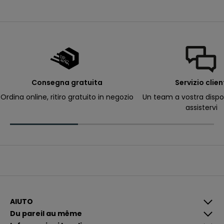
e
m
i
e
e
-
m
a
il
p
e
r
Consegna gratuita
Servizio clien
ri
c
Ordina online, ritiro gratuito in negozio
Un team a vostra dispo
e
assistervi
v
e
r
e
c
o
m
u
n
i
c
a
z
i
AIUTO
o
Du pareil au même
n
i