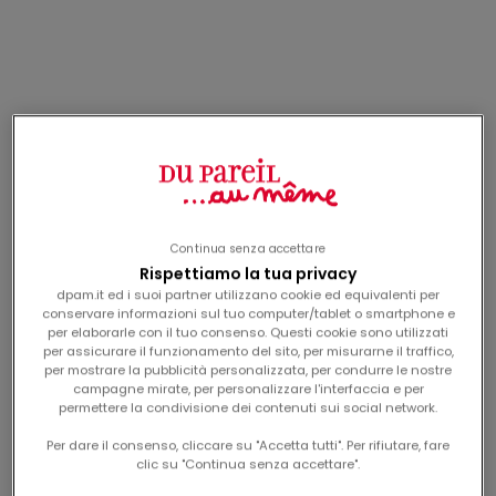
t-shirt grigia melange
t-shirt reversibile "arty
"arty school" per
school" per bambino
prezzo scontato
prezzo scontato
Da
9,99€
Da
12,99€
bambini
Novità
Novità
Continua senza accettare
Rispettiamo la tua privacy
dpam.it ed i suoi partner utilizzano cookie ed equivalenti per
conservare informazioni sul tuo computer/tablet o smartphone e
per elaborarle con il tuo consenso. Questi cookie sono utilizzati
per assicurare il funzionamento del sito, per misurarne il traffico,
per mostrare la pubblicità personalizzata, per condurre le nostre
campagne mirate, per personalizzare l'interfaccia e per
pullover a righe "arty
salopette blu brillante
permettere la condivisione dei contenuti sui social network.
school" per neonati
"arty school" per
prezzo scontato
prezzo scontato
Da
22,99€
Da
24,99€
maschi
bambino
Per dare il consenso, cliccare su "Accetta tutti". Per rifiutare, fare
clic su "Continua senza accettare".
Novità
Novità