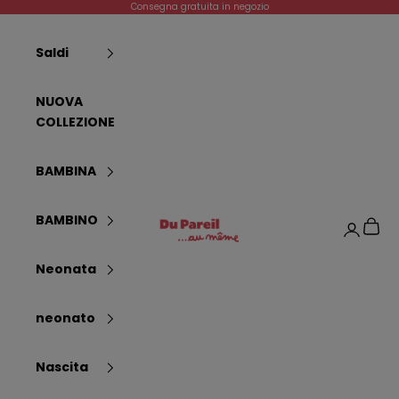
Vai al contenuto
Consegna gratuita in negozio
Saldi
NUOVA
COLLEZIONE
BAMBINA
Dpam
BAMBINO
Carrel
Login
Neonata
neonato
Nascita