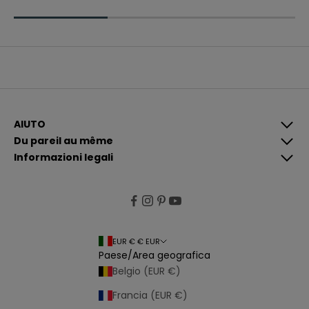
e
r
e
c
o
m
u
n
i
c
a
z
i
AIUTO
o
Du pareil au même
n
i
Informazioni legali
p
i
ù
p
e
rt
i
n
e
EUR € € EUR
n
Paese/Area geografica
ti
e
Belgio (EUR €)
p
e
Francia (EUR €)
r
s