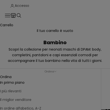
Accesso
Translation missing: it.header.general.store_locator
Menù
Cerca
Carrello
Il tuo carrello è vuoto
Bambino
Scopri la collezione per neonati maschi di DPAM:
body
,
completini,
pantaloni
e capi essenziali comodi per
accompagnare il tuo bambino nella vita di tutti i giorni.
Ordina
Ordina
In primo piano
I più rilevanti
Il miglior venditore
In ordine alfabetico, A-Z