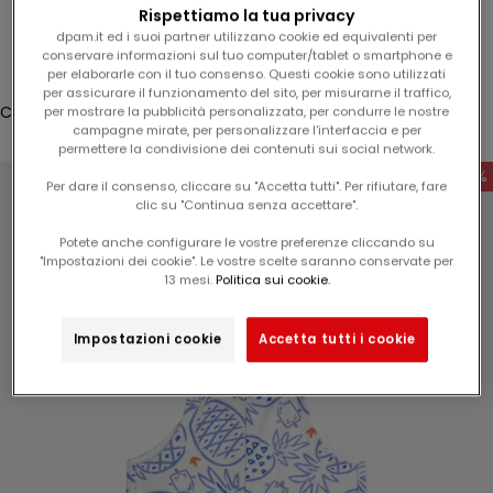
l
Rispettiamo la tua privacy
Accesso
1
dpam.it ed i suoi partner utilizzano cookie ed equivalenti per
conservare informazioni sul tuo computer/tablet o smartphone e
5
Translation missing: it.header.general.store_locator
Menù
Cerca
per elaborarle con il tuo consenso. Questi cookie sono utilizzati
%
per assicurare il funzionamento del sito, per misurarne il traffico,
s
Carrello
per mostrare la pubblicità personalizzata, per condurre le nostre
campagne mirate, per personalizzare l'interfaccia e per
u
Il tuo carrello è vuoto
permettere la condivisione dei contenuti sui social network.
l
-50%
v
Per dare il consenso, cliccare su "Accetta tutti". Per rifiutare, fare
clic su "Continua senza accettare".
o
s
Potete anche configurare le vostre preferenze cliccando su
t
"Impostazioni dei cookie". Le vostre scelte saranno conservate per
Ingrandisci immagine
13 mesi.
Politica sui cookie.
r
o
p
Impostazioni cookie
Accetta tutti i cookie
r
o
s
s
i
m