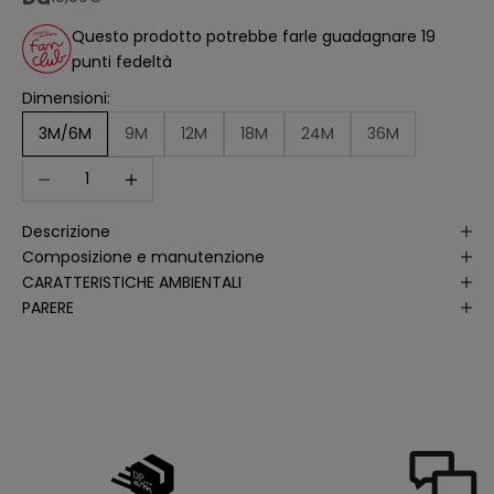
ll
'
Questo prodotto potrebbe farle guadagnare 19
a
punti fedeltà
n
a
li
Dimensioni:
s
i
3M/6M
9M
12M
18M
24M
36M
d
e
Diminuisci quantità
Aumenta quantità
ll
e
a
p
Descrizione
e
rt
Composizione e manutenzione
u
r
CARATTERISTICHE AMBIENTALI
e
PARERE
d
e
ll
e
m
i
e
e
-
m
a
il
p