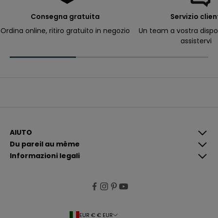
e
r
Consegna gratuita
Servizio clien
ri
c
Ordina online, ritiro gratuito in negozio
Un team a vostra dispo
e
assistervi
v
e
r
e
c
o
m
u
n
i
c
a
z
i
AIUTO
o
Du pareil au même
n
i
Informazioni legali
p
i
ù
p
e
rt
i
n
e
EUR € € EUR
n