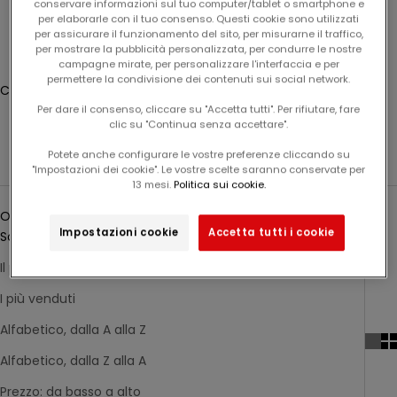
conservare informazioni sul tuo computer/tablet o smartphone e
r
Connessione
per elaborarle con il tuo consenso. Questi cookie sono utilizzati
per assicurare il funzionamento del sito, per misurarne il traffico,
o
per mostrare la pubblicità personalizzata, per condurre le nostre
Translation missing: fr.header.general.store_locator
Menu
Recherche
s
campagne mirate, per personalizzare l'interfaccia e per
s
permettere la condivisione dei contenuti sui social network.
Cestino
i
Il carrello è vuoto
Per dare il consenso, cliccare su "Accetta tutti". Per rifiutare, fare
m
clic su "Continua senza accettare".
o
Cappelli, sciarpe, guanti da bambina
Potete anche configurare le vostre preferenze cliccando su
o
"Impostazioni dei cookie". Le vostre scelte saranno conservate per
r
13 mesi.
Politica sui cookie.
Ordina per
d
Ordina per
i
Impostazioni cookie
Accetta tutti i cookie
Sotto i riflettori
n
e
Il più pertinente
.
I più venduti
Alfabetico, dalla A alla Z
Email
I
s
Alfabetico, dalla Z alla A
c
r
Prezzo: da basso a alto
A