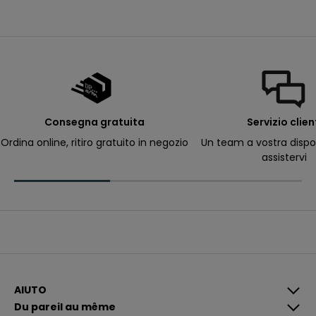
e
m
i
e
e
-
m
a
il
p
e
r
Consegna gratuita
Servizio clien
ri
c
Ordina online, ritiro gratuito in negozio
Un team a vostra dispo
e
assistervi
v
e
r
e
c
o
m
u
n
i
c
a
z
i
AIUTO
o
Du pareil au même
n
i