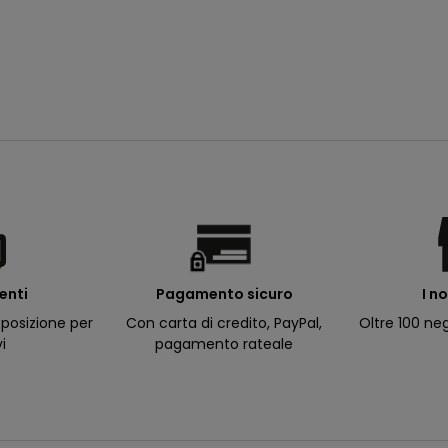
tuta bianca
s
prix de vente
Da
19,99€
 de vente
99€
ienti
I n
Pagamento sicuro
posizione per
Oltre 100 neg
Con carta di credito, PayPal,
vi
pagamento rateale