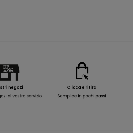
sacco nanna per neonati
prix de vente
Da
35,99€
ostri negozi
Clicca e ritira
ozi al vostro servizio
Semplice in pochi passi