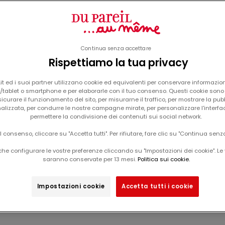
Continua senza accettare
Rispettiamo la tua privacy
Il carrello è vuoto
t ed i suoi partner utilizzano cookie ed equivalenti per conservare informazion
tablet o smartphone e per elaborarle con il tuo consenso. Questi cookie sono u
icurare il funzionamento del sito, per misurarne il traffico, per mostrare la pub
alizzata, per condurre le nostre campagne mirate, per personalizzare l'interfa
Idee regalo per la nascita
permettere la condivisione dei contenuti sui social network.
il consenso, cliccare su "Accetta tutti". Per rifiutare, fare clic su "Continua senz
he configurare le vostre preferenze cliccando su "Impostazioni dei cookie". Le 
saranno conservate per 13 mesi.
Politica sui cookie.
Impostazioni cookie
Accetta tutti i cookie
-50%