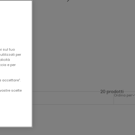
i sul tuo
tilizzati per
blicità
ccia e per
a accettare".
vostre scelte
20 prodotti
Ordina per
-60%
-50%