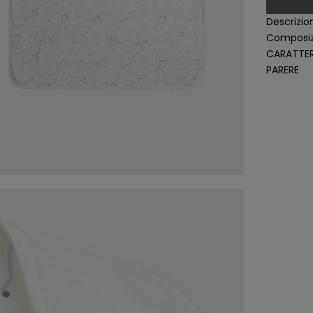
Descrizio
Composiz
CARATTER
PARERE