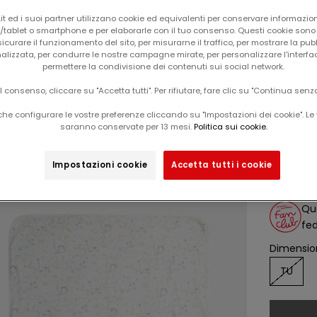
t ed i suoi partner utilizzano cookie ed equivalenti per conservare informazion
tablet o smartphone e per elaborarle con il tuo consenso. Questi cookie sono u
icurare il funzionamento del sito, per misurarne il traffico, per mostrare la pub
alizzata, per condurre le nostre campagne mirate, per personalizzare l'interfa
permettere la condivisione dei contenuti sui social network.
il consenso, cliccare su "Accetta tutti". Per rifiutare, fare clic su "Continua senz
Il carrello è vuoto
he configurare le vostre preferenze cliccando su "Impostazioni dei cookie". Le 
saranno conservate per 13 mesi.
Politica sui cookie.
cope
-50%
Impostazioni cookie
Accetta tutti i cookie
Da
prix d
19,99
Que
fed
Dimension
TU