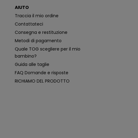
o
AIUTO
n
i
Traccia il mio ordine
p
i
Contattateci
ù
p
Consegna e restituzione
e
rt
Metodi di pagamento
i
n
Quale TOG scegliere per il mio
e
n
bambino?
ti
e
Guida alle taglie
p
e
FAQ Domande e risposte
r
s
RICHIAMO DEL PRODOTTO
o
n
a
li
z
z
a
t
e
i
n
b
a