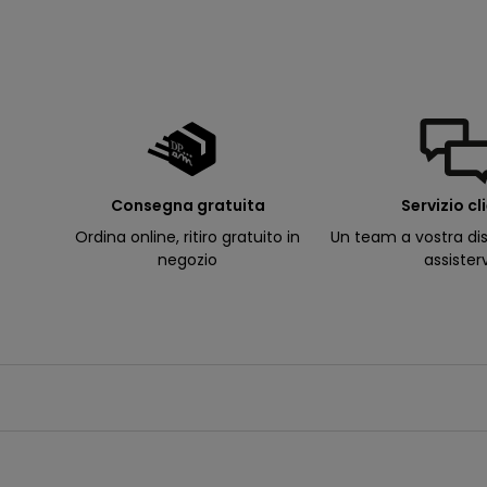
d
e
ll
e
m
i
e
e
-
m
a
il
p
Consegna gratuita
Servizio cl
e
r
Ordina online, ritiro gratuito in
Un team a vostra dis
ri
c
negozio
assister
e
v
e
r
e
c
o
m
u
n
i
c
a
z
i