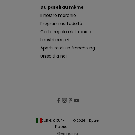
Du pareil au même
Il nostro marchio
Programma fedeltà
Carta regalo elettronica
I nostri negozi
Apertura di un franchising
Unisciti a noi
EUR € € EUR
© 2026 - Dpam
Paese
Germania