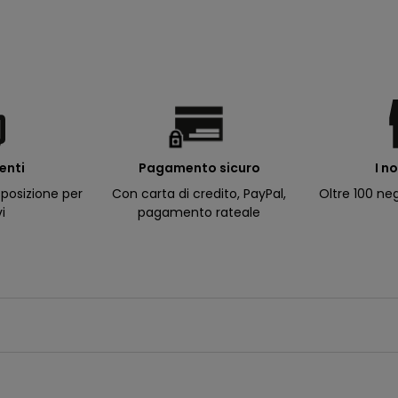
ienti
I n
Pagamento sicuro
posizione per
Oltre 100 neg
Con carta di credito, PayPal,
vi
pagamento rateale