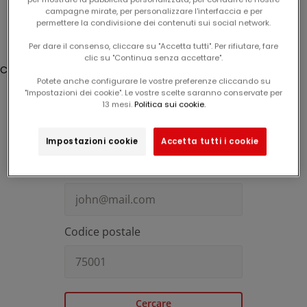
Email
I
campagne mirate, per personalizzare l'interfaccia e per
Connessione
s
permettere la condivisione dei contenuti sui social network.
c
Translation missing: fr.header.general.store_locator
Menu
Recherche
r
Per dare il consenso, cliccare su "Accetta tutti". Per rifiutare, fare
A
clic su "Continua senza accettare".
i
c
Cestino
c
v
Potete anche configurare le vostre preferenze cliccando su
o
Il carrello è vuoto
i
n
"Impostazioni dei cookie". Le vostre scelte saranno conservate per
t
s
13 mesi.
Politica sui cookie.
e
i
n
t
Ricerca con email
Ricerca con numero di tracciamento
o
Impostazioni cookie
Accetta tutti i cookie
a
ll
Indirizzo email
'
a
n
a
li
s
i
Codice postale
d
e
ll
e
a
p
e
rt
Cercare