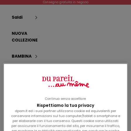
t
Passer au contenu
Consegna gratuita in negozio
r
o
Saldi
p
r
NUOVA
o
COLLEZIONE
s
s
i
BAMBINA
m
o
Dpam
BAMBINO
Panier
Connexi
o
r
Neonata
d
i
Continua senza accettare
n
neonato
Rispettiamo la tua privacy
e
dpam.it ed i suoi partner utilizzano cookie ed equivalenti per
.
conservare informazioni sul tuo computer/tablet o smartphone e
Nascita
per elaborarle con il tuo consenso. Questi cookie sono utilizzati
per assicurare il funzionamento del sito, per misurarne il traffico,
per mostrare la pubblicità personalizzata, per condurre le nostre