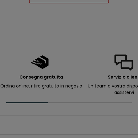
u
r
e
d
e
ll
e
m
i
e
e
-
m
a
il
p
e
r
Consegna gratuita
Servizio clien
ri
c
Ordina online, ritiro gratuito in negozio
Un team a vostra dispo
e
assistervi
v
e
r
e
c
o
m
u
n
i
c