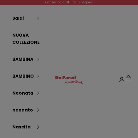
Passer au contenu
Consegna gratuita in negozio
Saldi
NUOVA
COLLEZIONE
BAMBINA
Dpam
BAMBINO
Panier
Connexi
Neonata
neonato
Nascita