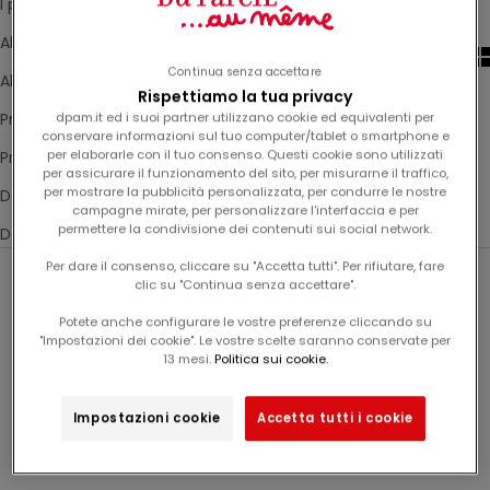
I più venduti
Alfabetico, dalla A alla Z
Continua senza accettare
Alfabetico, dalla Z alla A
Rispettiamo la tua privacy
Prezzo: da basso a alto
dpam.it ed i suoi partner utilizzano cookie ed equivalenti per
conservare informazioni sul tuo computer/tablet o smartphone e
per elaborarle con il tuo consenso. Questi cookie sono utilizzati
Prezzo: da alto a basso
per assicurare il funzionamento del sito, per misurarne il traffico,
per mostrare la pubblicità personalizzata, per condurre le nostre
Data, dalla più vecchia alla più recente
campagne mirate, per personalizzare l'interfaccia e per
permettere la condivisione dei contenuti sui social network.
Data, dalla più recente alla più vecchia
Per dare il consenso, cliccare su "Accetta tutti". Per rifiutare, fare
clic su "Continua senza accettare".
Novità
Novità
Potete anche configurare le vostre preferenze cliccando su
"Impostazioni dei cookie". Le vostre scelte saranno conservate per
13 mesi.
Politica sui cookie.
Impostazioni cookie
Accetta tutti i cookie