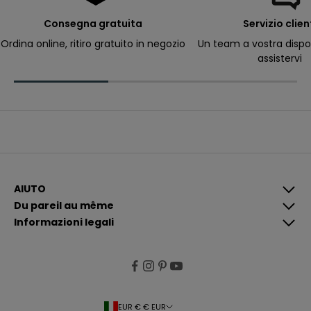
e
r
Consegna gratuita
Servizio clien
ri
c
Ordina online, ritiro gratuito in negozio
Un team a vostra dispo
e
assistervi
v
e
r
e
c
o
m
u
n
i
c
a
z
i
AIUTO
o
Du pareil au même
n
i
Informazioni legali
p
i
ù
p
e
rt
i
n
e
EUR € € EUR
n