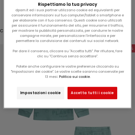
l
Rispettiamo la tua privacy
Connessione
1
dpam.it ed i suoi partner utilizzano cookie ed equivalenti per
conservare informazioni sul tuo computer/tablet o smartphone e
5
Translation missing: fr.header.general.store_locator
Menu
Recherche
per elaborarle con il tuo consenso. Questi cookie sono utilizzati
%
per assicurare il funzionamento del sito, per misurarne il traffico,
s
Cestino
per mostrare la pubblicità personalizzata, per condurre le nostre
campagne mirate, per personalizzare l'interfaccia e per
u
Il carrello è vuoto
permettere la condivisione dei contenuti sui social network.
l
-60%
v
Per dare il consenso, cliccare su "Accetta tutti". Per rifiutare, fare
clic su "Continua senza accettare".
o
s
Potete anche configurare le vostre preferenze cliccando su
t
"Impostazioni dei cookie". Le vostre scelte saranno conservate per
Zoomer sur l'image
13 mesi.
Politica sui cookie.
r
o
p
Impostazioni cookie
Accetta tutti i cookie
r
o
s
s
i
m