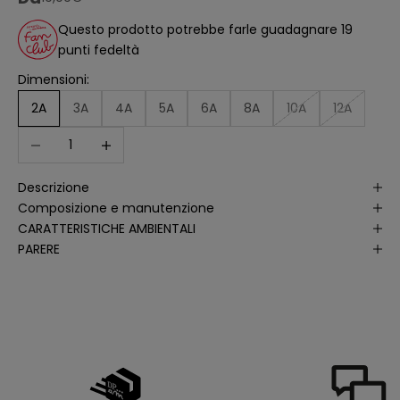
ll
'
Questo prodotto potrebbe farle guadagnare 19
a
punti fedeltà
n
a
li
Dimensioni:
s
i
2A
3A
4A
5A
6A
8A
10A
12A
d
e
Diminuer la quantité
Augmenter la quantité
ll
e
a
p
Descrizione
e
rt
Composizione e manutenzione
u
r
CARATTERISTICHE AMBIENTALI
e
PARERE
d
e
ll
e
m
i
e
e
-
m
a
il
p