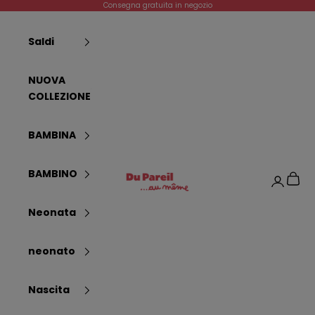
Passer au contenu
Consegna gratuita in negozio
Saldi
NUOVA
COLLEZIONE
BAMBINA
Dpam
BAMBINO
Panier
Connexi
Neonata
neonato
Nascita