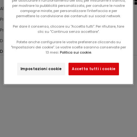
per assicurare il funzionamento del sito, per misurarne il traffico,
per mostrare la pubblicità personalizzata, per condurre le nostre
Alfabetico, dalla Z alla A
campagne mirate, per personalizzare l'interfaccia e per
permettere la condivisione dei contenuti sui social network.
Prezzo: da basso a alto
Per dare il consenso, cliccare su "Accetta tutti". Per rifiutare, fare
Prezzo: da alto a basso
clic su "Continua senza accettare".
Data, dalla più vecchia alla più recente
Potete anche configurare le vostre preferenze cliccando su
"Impostazioni dei cookie". Le vostre scelte saranno conservate per
Data, dalla più recente alla più vecchia
13 mesi.
Politica sui cookie.
Novità
Impostazioni cookie
Accetta tutti i cookie
N