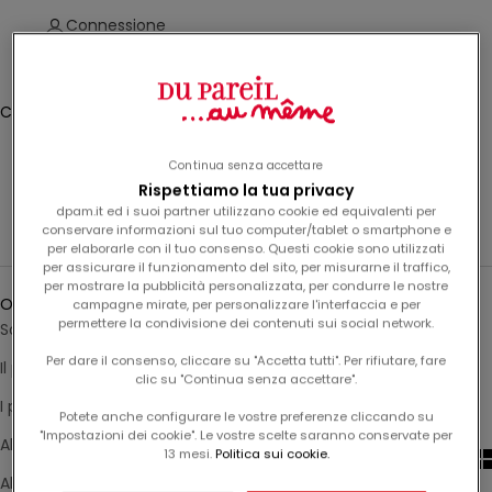
t
Connessione
e
v
Translation missing: fr.header.general.store_locator
Menu
Recherche
i
Cestino
a
Il carrello è vuoto
l
l
Continua senza accettare
Cappelli, cappellini e berretti da
a
Rispettiamo la tua privacy
dpam.it ed i suoi partner utilizzano cookie ed equivalenti per
n
bambino
conservare informazioni sul tuo computer/tablet o smartphone e
o
per elaborarle con il tuo consenso. Questi cookie sono utilizzati
s
per assicurare il funzionamento del sito, per misurarne il traffico,
Ordina per
per mostrare la pubblicità personalizzata, per condurre le nostre
t
Ordina per
campagne mirate, per personalizzare l'interfaccia e per
r
permettere la condivisione dei contenuti sui social network.
Sotto i riflettori
a
Per dare il consenso, cliccare su "Accetta tutti". Per rifiutare, fare
n
Il più pertinente
clic su "Continua senza accettare".
e
I più venduti
w
Potete anche configurare le vostre preferenze cliccando su
"Impostazioni dei cookie". Le vostre scelte saranno conservate per
s
Alfabetico, dalla A alla Z
13 mesi.
Politica sui cookie.
l
Alfabetico, dalla Z alla A
e