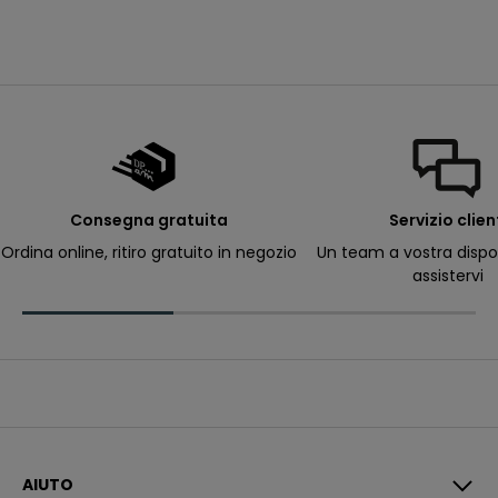
avorio con stampa
prix de vente
Da
12,99€
e
dinosauro
ll
e
m
i
e
e
-
m
a
il
p
e
r
Consegna gratuita
Servizio clien
ri
c
Ordina online, ritiro gratuito in negozio
Un team a vostra dispo
e
assistervi
v
e
r
e
c
o
m
u
n
i
c
a
z
i
AIUTO
o