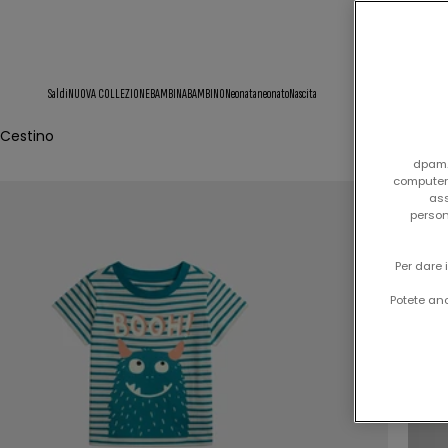
Saldi
NUOVA COLLEZIONE
BAMBINA
BAMBINO
Neonata
neonato
Nascita
Cestino
dpam.i
computer/
ass
person
Per dare 
Potete anc