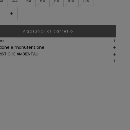
3A
4A
5A
6A
8A
10A
12A
la quantité
Augmenter la quantité
Aggiungi al carrello
ne
ione e manutenzione
ISTICHE AMBIENTALI