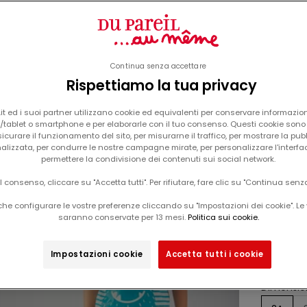
Continua senza accettare
Rispettiamo la tua privacy
Il carrello è vuoto
t ed i suoi partner utilizzano cookie ed equivalenti per conservare informazion
tablet o smartphone e per elaborarle con il tuo consenso. Questi cookie sono u
pigiama corto fosforescente a righe
-50%
icurare il funzionamento del sito, per misurarne il traffico, per mostrare la pub
alizzata, per condurre le nostre campagne mirate, per personalizzare l'interfa
con mo
permettere la condivisione dei contenuti sui social network.
bamb
il consenso, cliccare su "Accetta tutti". Per rifiutare, fare clic su "Continua senz
he configurare le vostre preferenze cliccando su "Impostazioni dei cookie". Le 
saranno conservate per 13 mesi.
Politica sui cookie.
Da
prix d
15,99
Que
Impostazioni cookie
Accetta tutti i cookie
fed
Dimension