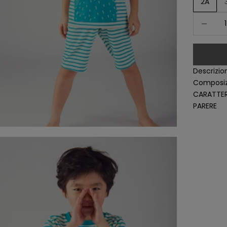
2A
Diminuer 
Descrizio
Composiz
CARATTER
PARERE