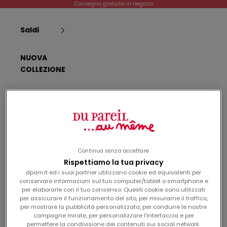
Passer au contenu
Consegna gratuita in negozio
r
d
Saldi
i
n
e
NUOVA
.
COLLEZIONE
Email
I
BAMBINA
s
c
Dpam
BAMBINO
r
Panier
Connexi
A
i
c
c
v
Continua senza accettare
Neonata
o
i
n
Rispettiamo la tua privacy
t
s
dpam.it ed i suoi partner utilizzano cookie ed equivalenti per
e
i
neonato
conservare informazioni sul tuo computer/tablet o smartphone e
n
t
per elaborarle con il tuo consenso. Questi cookie sono utilizzati
o
per assicurare il funzionamento del sito, per misurarne il traffico,
a
per mostrare la pubblicità personalizzata, per condurre le nostre
Nascita
ll
campagne mirate, per personalizzare l'interfaccia e per
'
a
permettere la condivisione dei contenuti sui social network.