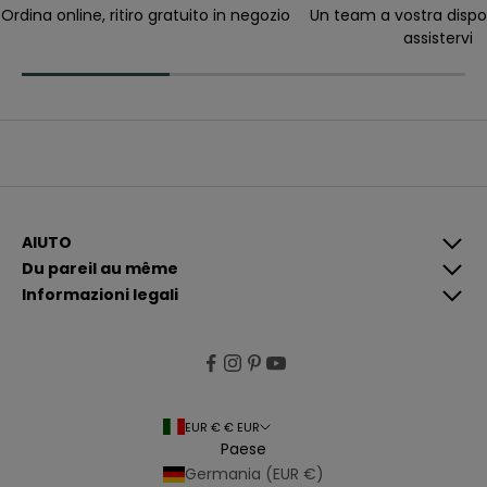
c
Ordina online, ritiro gratuito in negozio
Un team a vostra dispo
e
assistervi
v
e
r
e
c
o
m
u
n
i
c
a
z
i
AIUTO
o
Du pareil au même
n
i
Informazioni legali
p
i
ù
p
e
rt
i
n
e
EUR € € EUR
n
Paese
ti
e
Germania (EUR €)
p