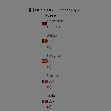
EUR € € EUR
© 2026 - Dpam
Paese
Germania
(EUR €)
Belgio
(EUR
€)
Spagna
(EUR
€)
Francia
(EUR
€)
Italia
(EUR
€)