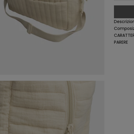
Descrizio
Composiz
CARATTER
PARERE