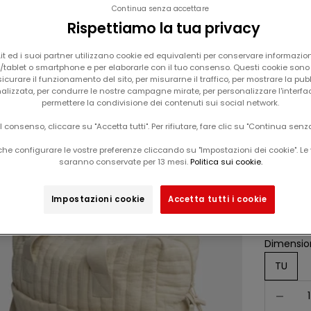
Continua senza accettare
Rispettiamo la tua privacy
t ed i suoi partner utilizzano cookie ed equivalenti per conservare informazion
tablet o smartphone e per elaborarle con il tuo consenso. Questi cookie sono u
icurare il funzionamento del sito, per misurarne il traffico, per mostrare la pub
alizzata, per condurre le nostre campagne mirate, per personalizzare l'interfa
permettere la condivisione dei contenuti sui social network.
Il carrello è vuoto
il consenso, cliccare su "Accetta tutti". Per rifiutare, fare clic su "Continua senz
borsa
-60%
he configurare le vostre preferenze cliccando su "Impostazioni dei cookie". Le 
saranno conservate per 13 mesi.
Politica sui cookie.
Da
prix d
39,9
Impostazioni cookie
Accetta tutti i cookie
Qu
fed
Dimension
TU
Diminuer 