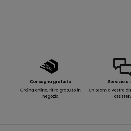
p
e
rt
u
r
e
d
e
ll
e
m
i
e
e
-
m
a
il
p
Consegna gratuita
Servizio cl
e
r
Ordina online, ritiro gratuito in
Un team a vostra dis
ri
c
negozio
assister
e
v
e
r
e
c
o
m
u