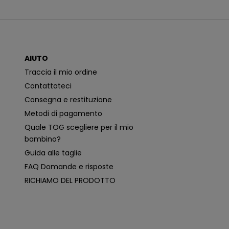
n
i
c
a
z
i
o
AIUTO
n
i
Traccia il mio ordine
p
i
Contattateci
ù
p
Consegna e restituzione
e
rt
Metodi di pagamento
i
n
Quale TOG scegliere per il mio
e
n
bambino?
ti
e
Guida alle taglie
p
e
FAQ Domande e risposte
r
s
RICHIAMO DEL PRODOTTO
o
n
a
li
z
z
a