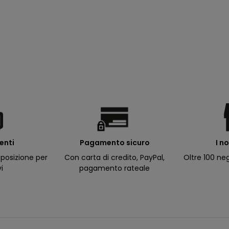
ienti
I n
Pagamento sicuro
posizione per
Oltre 100 neg
Con carta di credito, PayPal,
vi
pagamento rateale