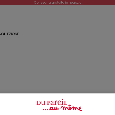
Consegna gratuita in negozio
OLLEZIONE
O
a
o