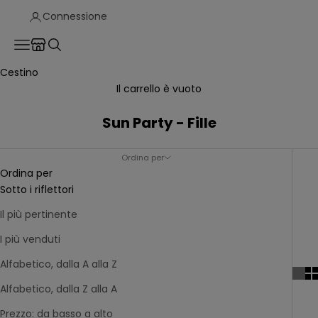
Connessione
Translation missing: fr.header.general.store_locator
Menu
Recherche
Cestino
Il carrello è vuoto
Sun Party - Fille
Ordina per
Ordina per
Sotto i riflettori
Il più pertinente
I più venduti
Alfabetico, dalla A alla Z
Alfabetico, dalla Z alla A
Prezzo: da basso a alto