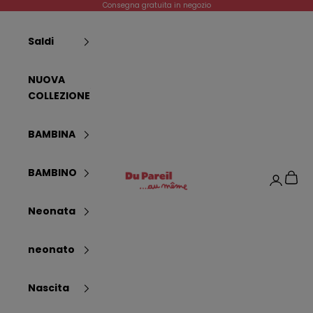
Passer au contenu
Consegna gratuita in negozio
Saldi
NUOVA
COLLEZIONE
BAMBINA
Dpam
BAMBINO
Panier
Connexi
Neonata
neonato
Nascita