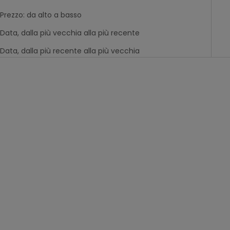
Prezzo: da alto a basso
Data, dalla più vecchia alla più recente
Data, dalla più recente alla più vecchia
-50%
-50%
abito rosa con ricami
cardigan rosa con
floreali per bambina
punto traforato a cuore
prix de vente
prix de vente
Da
29,99€
Da
22,99€
per bambina