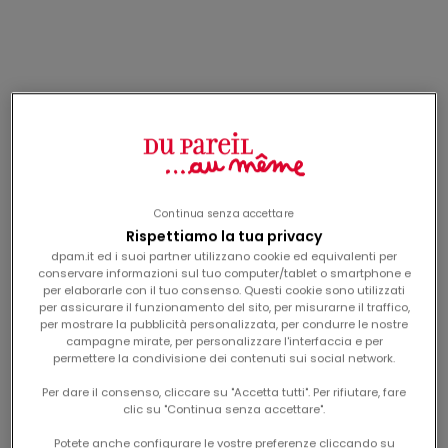
-50%
-50%
Continua senza accettare
Rispettiamo la tua privacy
dpam.it ed i suoi partner utilizzano cookie ed equivalenti per
conservare informazioni sul tuo computer/tablet o smartphone e
per elaborarle con il tuo consenso. Questi cookie sono utilizzati
leggings con stampa
maglietta bianca con
per assicurare il funzionamento del sito, per misurarne il traffico,
floreale per bambina
cuore animato per
prix de vente
prix de vente
Da
9,99€
Da
12,99€
per mostrare la pubblicità personalizzata, per condurre le nostre
bambina
campagne mirate, per personalizzare l'interfaccia e per
permettere la condivisione dei contenuti sui social network.
-50%
-60%
Per dare il consenso, cliccare su "Accetta tutti". Per rifiutare, fare
clic su "Continua senza accettare".
Potete anche configurare le vostre preferenze cliccando su