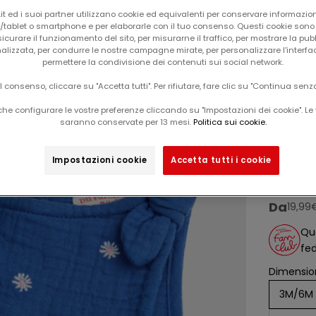
t ed i suoi partner utilizzano cookie ed equivalenti per conservare informazion
tablet o smartphone e per elaborarle con il tuo consenso. Questi cookie sono u
icurare il funzionamento del sito, per misurarne il traffico, per mostrare la pub
alizzata, per condurre le nostre campagne mirate, per personalizzare l'interfa
permettere la condivisione dei contenuti sui social network.
il consenso, cliccare su "Accetta tutti". Per rifiutare, fare clic su "Continua senz
he configurare le vostre preferenze cliccando su "Impostazioni dei cookie". Le 
Il tuo carrello è vuoto
saranno conservate per 13 mesi.
Politica sui cookie.
salarina blu con ricamo floreale su
-50%
tutta 
Impostazioni cookie
Accetta tutti i cookie
Da
prezz
19,99
Que
fed
Dimension
3M/6M