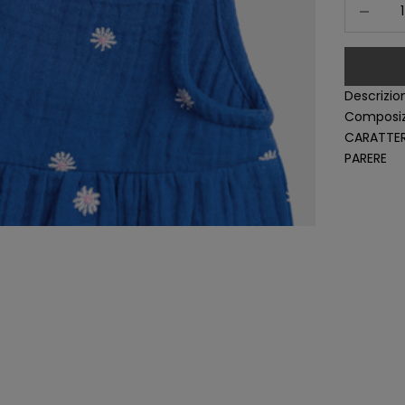
Diminuisc
Descrizio
Composiz
CARATTER
PARERE