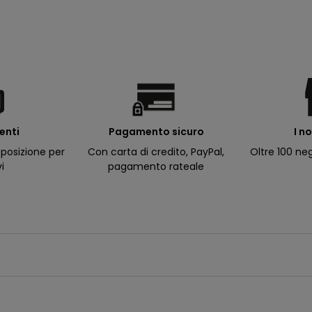
ienti
I n
Pagamento sicuro
posizione per
Oltre 100 neg
Con carta di credito, PayPal,
vi
pagamento rateale