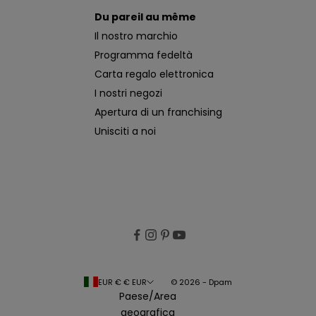
Du pareil au même
Il nostro marchio
Programma fedeltà
Carta regalo elettronica
I nostri negozi
Apertura di un franchising
Unisciti a noi
EUR € € EUR
© 2026 - Dpam
Paese/Area
geografica