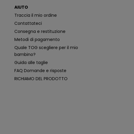
o
AIUTO
n
i
Traccia il mio ordine
p
i
Contattateci
ù
p
Consegna e restituzione
e
rt
Metodi di pagamento
i
n
Quale TOG scegliere per il mio
e
n
bambino?
ti
e
Guida alle taglie
p
e
FAQ Domande e risposte
r
s
RICHIAMO DEL PRODOTTO
o
n
a
li
z
z
a
t
e
i
n
b
a