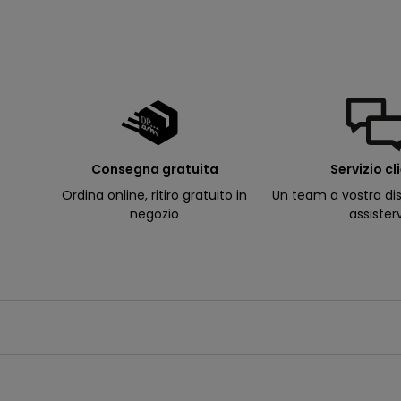
d
e
ll
e
m
i
e
e
-
m
a
il
p
Consegna gratuita
Servizio cl
e
r
Ordina online, ritiro gratuito in
Un team a vostra dis
ri
c
negozio
assister
e
v
e
r
e
c
o
m
u
n
i
c
a
z
i