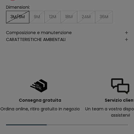
ll
e
Dimensioni:
a
p
3M/6M
9M
12M
18M
24M
36M
e
rt
u
r
Composizione e manutenzione
e
CARATTERISTICHE AMBIENTALI
d
e
ll
e
m
i
e
e
-
m
a
il
p
e
r
Consegna gratuita
Servizio clien
ri
c
Ordina online, ritiro gratuito in negozio
Un team a vostra dispo
e
assistervi
v
e
r
e
c