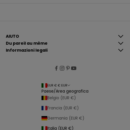
o
m
u
n
i
c
a
z
i
AIUTO
o
Du pareil au même
n
i
Informazioni legali
p
i
ù
p
e
rt
i
n
e
EUR € € EUR
n
Paese/Area geografica
ti
e
Belgio (EUR €)
p
e
Francia (EUR €)
r
s
o
Germania (EUR €)
n
a
Italia (EUR €)
li