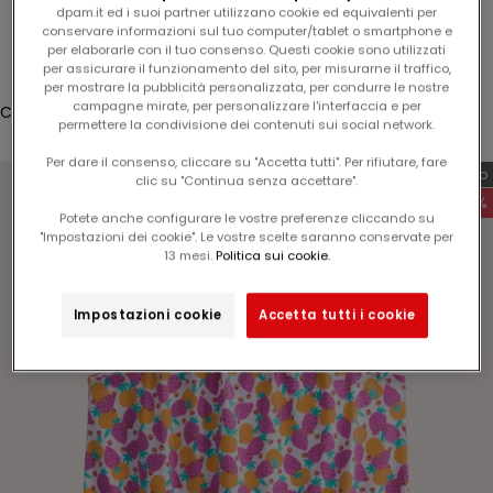
dpam.it ed i suoi partner utilizzano cookie ed equivalenti per
v
Accesso
conservare informazioni sul tuo computer/tablet o smartphone e
o
per elaborarle con il tuo consenso. Questi cookie sono utilizzati
Translation missing: it.header.general.store_locator
Menù
Cerca
per assicurare il funzionamento del sito, per misurarne il traffico,
s
per mostrare la pubblicità personalizzata, per condurre le nostre
t
campagne mirate, per personalizzare l'interfaccia e per
Carrello
r
permettere la condivisione dei contenuti sui social network.
Il tuo carrello è vuoto
o
Per dare il consenso, cliccare su "Accetta tutti". Per rifiutare, fare
Esclusiva web
p
clic su "Continua senza accettare".
r
-60%
Potete anche configurare le vostre preferenze cliccando su
o
"Impostazioni dei cookie". Le vostre scelte saranno conservate per
s
13 mesi.
Politica sui cookie.
Ingrandisci immagine
s
i
Impostazioni cookie
Accetta tutti i cookie
m
o
o
r
d
i
n